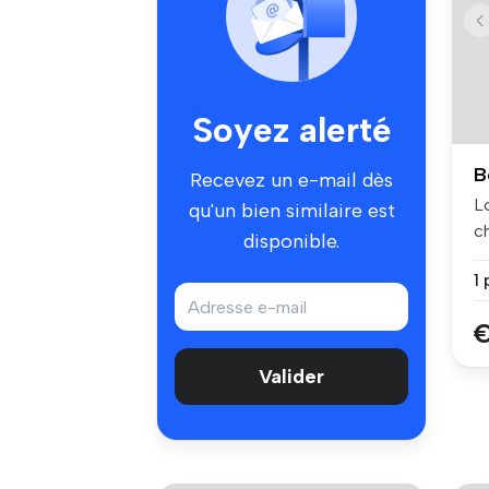
Soyez alerté
B
Recevez un e-mail dès
L
qu'un bien similaire est
c
disponible.
co
1 
€
Valider