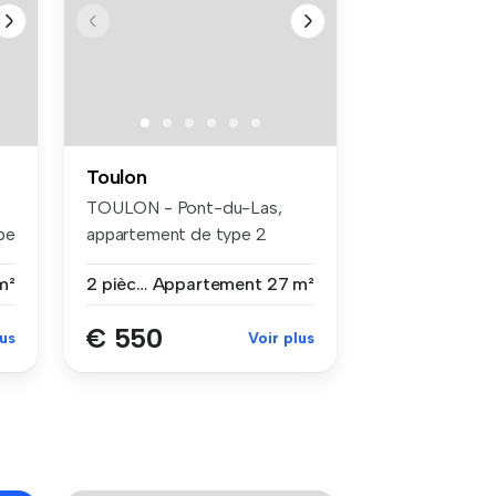
Toulon
TOULON - Pont-du-Las,
pe
appartement de type 2
meublé de 27,...
m²
2 pièces
Appartement
27 m²
€ 550
lus
Voir plus