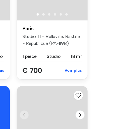
Paris
Studio T1 - Belleville, Bastille
- République (PA-1198) ...
io
1 pièce
Studio
18 m²
€ 700
lus
Voir plus