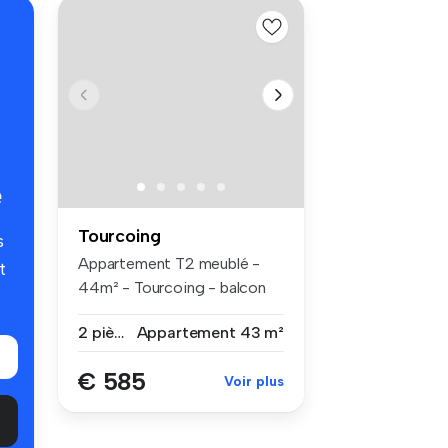
é
Tourcoing
s
Appartement T2 meublé -
t
44m² - Tourcoing - balcon
et cave...
2 pièces
Appartement
43 m²
€ 585
Voir plus