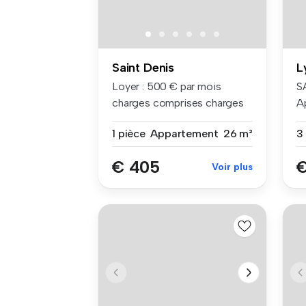
Saint Denis
L
Loyer : 500 € par mois
S
charges comprises charges
A
compri...
le
1 pièce
Appartement
26 m²
€ 405
€
Voir plus