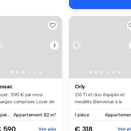
essac
Orly
oyer : 590 € par mois
216 T1 et duo équipés et
harges comprises Loyer de
meublés Bienvenue à la
se ...
résiden...
4 pièces
Appartement
82 m²
1 pièce
Apparteme
 590
€ 318
Voir plus
Voir p