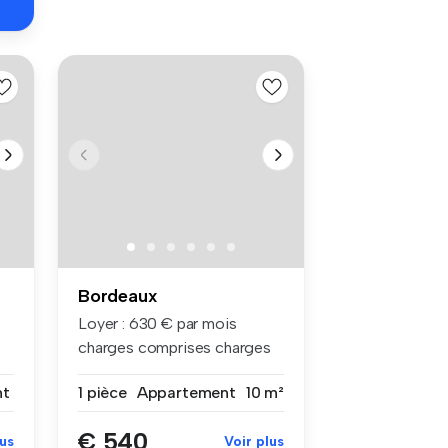
Bordeaux
Loyer : 630 € par mois
charges comprises charges
compri...
nt
1 pièce
Appartement
10 m²
€ 540
lus
Voir plus