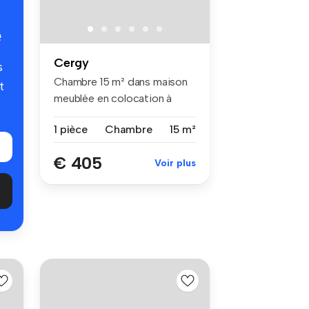
é
Cergy
s
Chambre 15 m² dans maison
t
meublée en colocation à
Cergy d...
1 pièce
Chambre
15 m²
€ 405
Voir plus