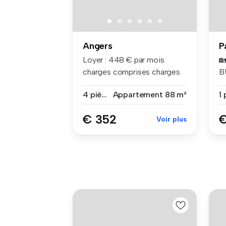
Angers
P
Loyer : 448 € par mois

charges comprises charges
B
compri...
C
4 pièces
Appartement
88 m²
1 
€ 352
€
Voir plus