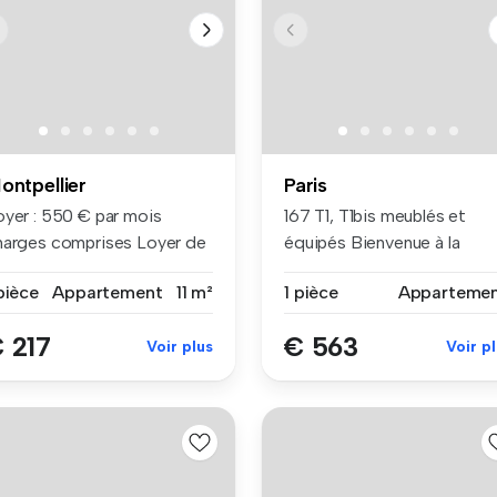
ontpellier
Paris
oyer : 550 € par mois
167 T1, T1bis meublés et
harges comprises Loyer de
équipés Bienvenue à la
se ...
résiden...
pièce
Appartement
11 m²
1 pièce
Apparteme
 217
€ 563
Voir plus
Voir p