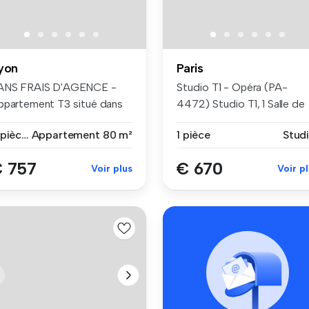
yon
Paris
ANS FRAIS D'AGENCE -
Studio T1 - Opéra (PA-
ppartement T3 situé dans
4472) Studio T1, 1 Salle de
 quarti...
bain ...
3 pièces
Appartement
80 m²
1 pièce
Stud
 757
€ 670
Voir plus
Voir p