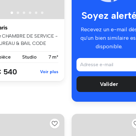
Soyez alert
aris
Recevez un e-mail dè
 CHAMBRE DE SERVICE -
qu'un bien similaire es
UREAU & BAIL CODE
disponible.
IVIL EXCLUSIVE...
pièce
Studio
7 m²
 540
Voir plus
Valider