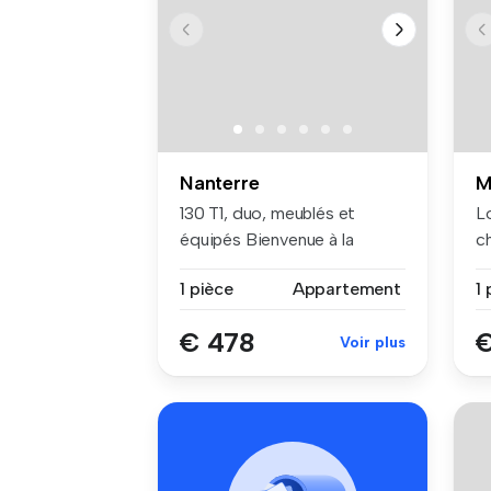
Nanterre
M
130 T1, duo, meublés et
L
équipés Bienvenue à la
c
résidenc...
ba
1 pièce
Appartement
1 
€ 478
€
Voir plus