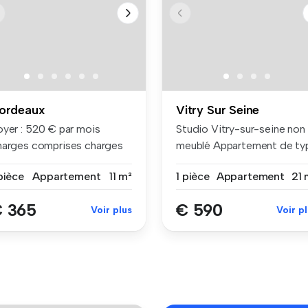
ordeaux
Vitry Sur Seine
oyer : 520 € par mois
Studio Vitry-sur-seine non
harges comprises charges
meublé Appartement de ty
mpri...
s...
pièce
Appartement
11 m²
1 pièce
Appartement
21 
 365
€ 590
Voir plus
Voir p