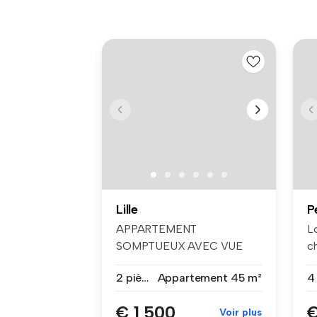
Lille
P
APPARTEMENT
L
SOMPTUEUX AVEC VUE
c
SUR L’OPÉRA ET LA
ba
2 pièces
Appartement
45 m²
GRAND PL...
€ 1 500
€
Voir plus