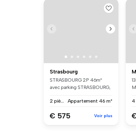
Strasbourg
M
STRASBOURG 2P 46m²
1
avec parking STRASBOURG,
M
Rue Mariva...
à 
2 pièces
Appartement
46 m²
€ 575
€
Voir plus