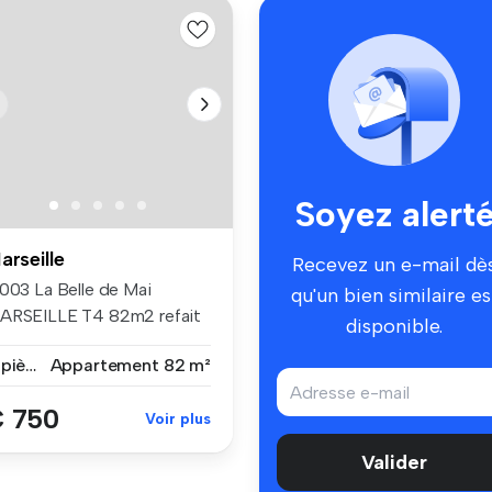
Soyez alert
arseille
Recevez un e-mail dè
3003 La Belle de Mai
qu'un bien similaire es
ARSEILLE T4 82m2 refait
disponible.
neuf. ...
4 pièces
Appartement
82 m²
 750
Voir plus
Valider