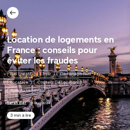
Location de logements en
France : conseils pour
éviter les fraudes
Bail Locatif
Loyer
Déménagement
Locataire
Conseils De Location
Aide Au Logement
Sarah Ber
10 May 2024
3 min à lire