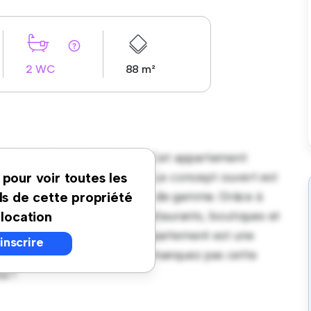
2 WC
88 m²
aine à 34080, Montpellier ! Cet appartement
ie élégant et confortable. Le concept ouvert est
 pour voir toutes les
 est équipée d'appareils haut de gamme. Grâce à
ls de cette propriété
elques pas des meilleurs restaurants, boutiques et
 location
ix abordable de € 983, cet appartement est une
'inscrire
e en ville à son meilleur. Ne manquez pas cette
i !