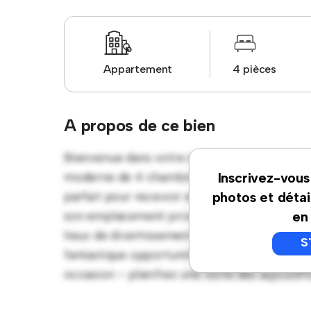
Appartement
4 pièces
A propos de ce bien
Bienvenue dans votre nouvelle retraite urb
moderne de 4 chambres offre un espace de v
Inscrivez-vous
parfait pour recevoir et la cuisine élégante
photos et détai
son emplacement privilégié, vous serez à qu
en
lieux de divertissement de la ville. À un pr
S
fantastique opportunité de profiter de la vi
occasion – planifiez une visite dès aujourd'hu