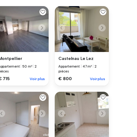
Montpellier
Castelnau Le Lez
Appartement
|
50 m²
|
2
Appartement
|
47 m²
|
2
pièces
pièces
€ 715
€ 800
Voir plus
Voir plus