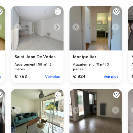
Saint Jean De Védas
Montpellier
Appartement
|
58 m²
|
3
Appartement
|
71 m²
|
3
pièces
pièces
€ 763
€ 824
s
Voir plus
Voir plus