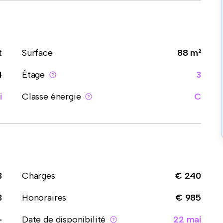
t
Surface
88 m²
4
Étage
3
i
Classe énergie
C
3
Charges
€ 240
3
Honoraires
€ 985
-
Date de disponibilité
22 mai