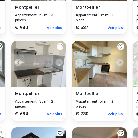
Montpellier
Montpellier
Appartement
|
57 m²
|
3
Appartement
|
32 m²
|
1
pièces
pièce
€ 980
€ 537
s
Voir plus
Voir plus
Montpellier
Montpellier
Appartement
|
37 m²
|
2
Appartement
|
51 m²
|
2
pièces
pièces
€ 684
€ 730
Voir plus
s
Voir plus