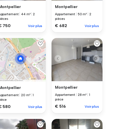
Montpellier
Montpellier
Appartement
|
44 m²
|
2
Appartement
|
50 m²
|
2
pièces
pièces
€ 750
€ 682
Voir plus
Voir plus
Montpellier
Montpellier
Appartement
|
28 m²
|
1
Appartement
|
20 m²
|
1
pièce
pièce
€ 516
€ 580
Voir plus
Voir plus