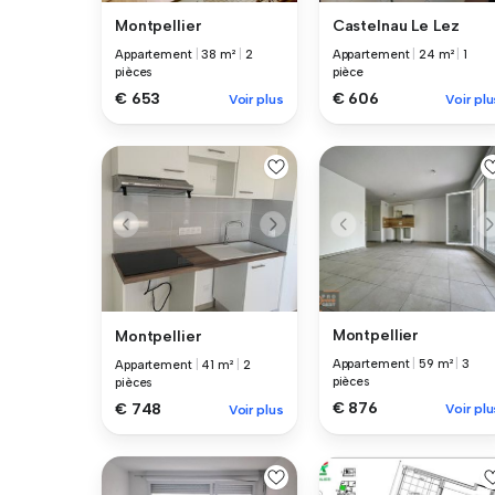
Montpellier
Castelnau Le Lez
Appartement
|
38 m²
|
2
Appartement
|
24 m²
|
1
pièces
pièce
€ 653
€ 606
Voir plus
Voir plu
Montpellier
Montpellier
Appartement
|
59 m²
|
3
Appartement
|
41 m²
|
2
pièces
pièces
€ 876
€ 748
Voir plu
Voir plus