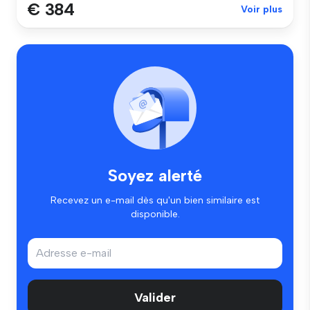
€ 384
Voir plus
Soyez alerté
Recevez un e-mail dès qu'un bien similaire est
disponible.
Valider