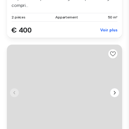
compri...
2 pièces
Appartement
50 m²
€ 400
Voir plus