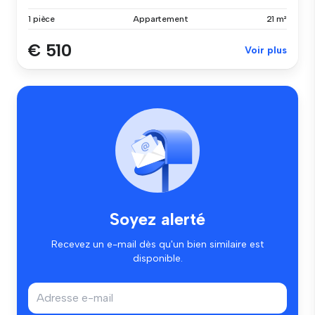
1 pièce
Appartement
21 m²
€ 510
Voir plus
Soyez alerté
Recevez un e-mail dès qu'un bien similaire est
disponible.