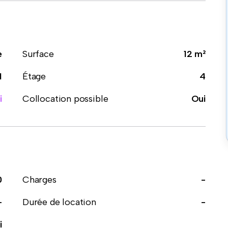
e
Surface
12 m²
1
Étage
4
i
Collocation possible
Oui
0
Charges
-
-
Durée de location
-
i