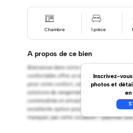
Chambre
1 pièce
A propos de ce bien
Bienvenue dans votre nouvelle retraite conf
confortable offre un espace de vie paisible 
Inscrivez-vous
pour votre confort, cette chambre offre un l
photos et détai
solutions de rangement. Grâce à son emplac
en
commodités et attractions à proximité. À u
S
excellente option pour ceux qui recherchen
manquez pas cette occasion – planifiez une v