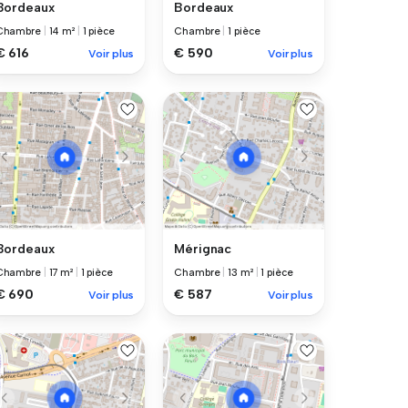
Bordeaux
Bordeaux
Chambre
|
14 m²
|
1 pièce
Chambre
|
1 pièce
€ 616
€ 590
Voir plus
Voir plus
Bordeaux
Mérignac
Chambre
|
17 m²
|
1 pièce
Chambre
|
13 m²
|
1 pièce
€ 690
€ 587
Voir plus
Voir plus