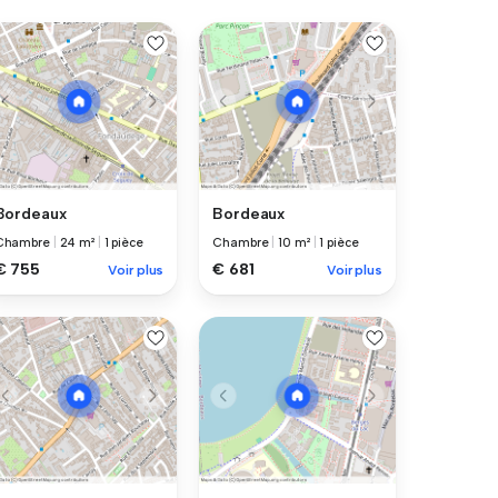
Bordeaux
Bordeaux
Chambre
|
24 m²
|
1 pièce
Chambre
|
10 m²
|
1 pièce
€ 755
€ 681
Voir plus
Voir plus