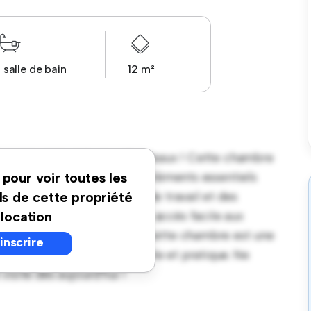
1 salle de bain
12 m²
ortable à Vital Carles, Bordeaux ! Cette chambre
et privé. Meublée avec les éléments essentiels
 pour voir toutes les
it confortable, un espace de travail et des
ls de cette propriété
ement idéal, vous aurez un accès facile aux
 location
n prix abordable de € 680, cette chambre est une
'inscrire
t un mode de vie confortable et pratique. Ne
isite dès aujourd'hui !