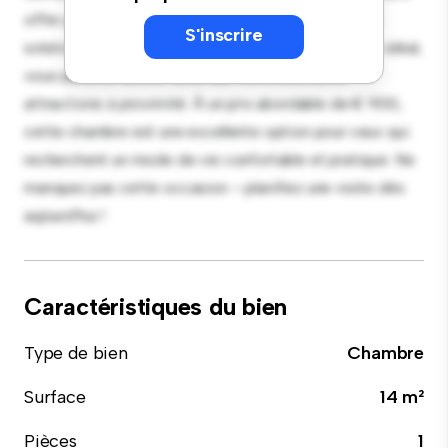
offre un lit confortable, un espace de travail et des
S'inscrire
solutions de rangement. Grâce à son emplacement idéal,
vous aurez un accès facile aux commodités et
attractions à proximité. À un prix abordable de € 900,
cette chambre est une excellente option pour ceux qui
recherchent un mode de vie confortable et pratique. Ne
manquez pas cette occasion – planifiez une visite dès
aujourd'hui !
Caractéristiques du bien
Type de bien
Chambre
Surface
14 m²
Pièces
1