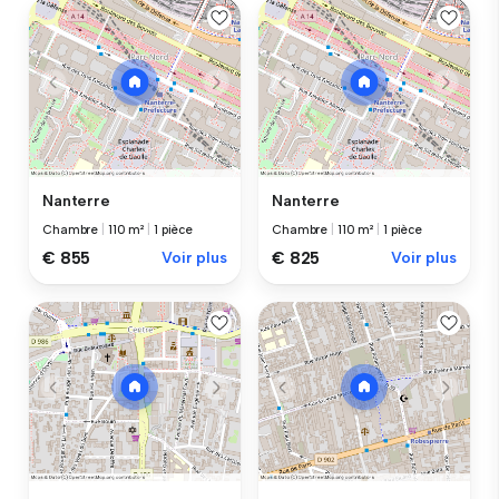
Nanterre
Nanterre
Chambre
|
110 m²
|
1 pièce
Chambre
|
110 m²
|
1 pièce
€ 855
Voir plus
€ 825
Voir plus