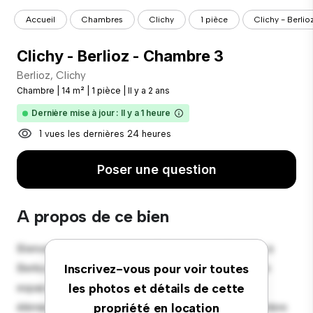
Accueil
Chambres
Clichy
1 pièce
Clichy - Berli
Clichy - Berlioz - Chambre 3
Berlioz, Clichy
Chambre
|
14 m²
|
1 pièce
|
Il y a 2 ans
Dernière mise à jour : Il y a 1 heure
1 vues les dernières 24 heures
Poser une question
A propos de ce bien
Bienvenue dans votre nouvelle retraite confortable à
Berlioz, Clichy ! Cette chambre confortable offre un
Inscrivez-vous pour voir toutes
espace de vie paisible et privé. Meublée avec les
les photos et détails de cette
éléments essentiels pour votre confort, cette chambre
propriété en location