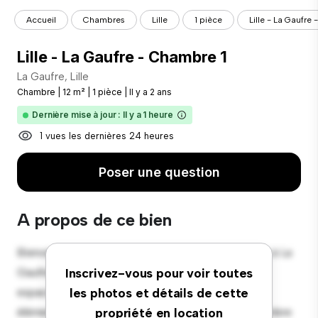
Accueil
Chambres
Lille
1 pièce
Lille - La Gaufre
Lille - La Gaufre - Chambre 1
La Gaufre, Lille
Chambre
|
12 m²
|
1 pièce
|
Il y a 2 ans
Dernière mise à jour : Il y a 1 heure
1 vues les dernières 24 heures
Poser une question
A propos de ce bien
Bienvenue dans votre nouvelle retraite confortable à La
Gaufre, Lille ! Cette chambre confortable offre un
Inscrivez-vous pour voir toutes
espace de vie paisible et privé. Meublée avec les
les photos et détails de cette
éléments essentiels pour votre confort, cette chambre
propriété en location