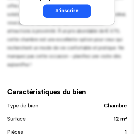
offre un lit confortable, un espace de travail et des
S'inscrire
solutions de rangement. Grâce à son emplacement idéal,
vous aurez un accès facile aux commodités et
attractions à proximité. À un prix abordable de € 670,
cette chambre est une excellente option pour ceux qui
recherchent un mode de vie confortable et pratique. Ne
manquez pas cette occasion – planifiez une visite dès
aujourd'hui !
Caractéristiques du bien
Type de bien
Chambre
Surface
12 m²
Pièces
1