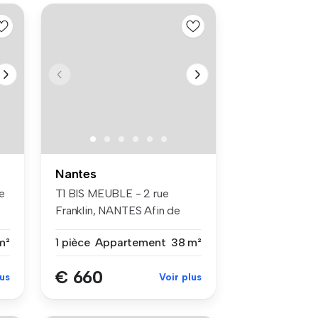
Nantes
e
T1 BIS MEUBLE - 2 rue
Franklin, NANTES Afin de
candidat...
m²
1 pièce
Appartement
38 m²
€ 660
lus
Voir plus