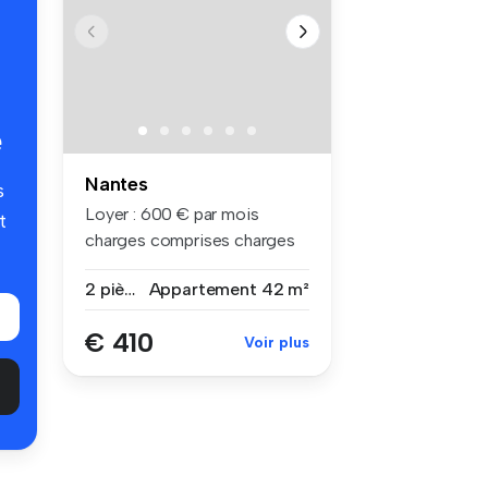
é
Nantes
s
Loyer : 600 € par mois
t
charges comprises charges
compri...
2 pièces
Appartement
42 m²
€ 410
Voir plus