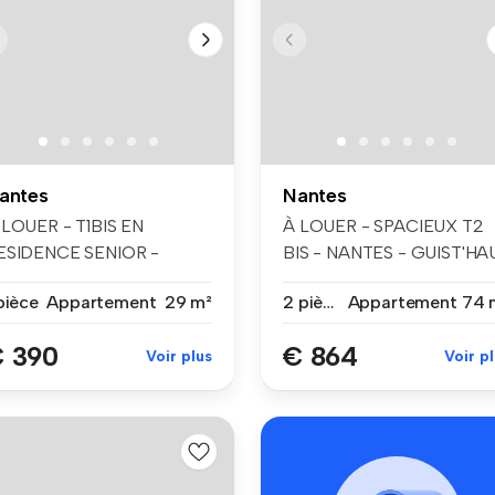
antes
Nantes
 LOUER - T1BIS EN
À LOUER - SPACIEUX T2
ESIDENCE SENIOR -
BIS - NANTES - GUIST'HA
ANTES / AVENUE CAM...
Venez dé...
pièce
Appartement
29 m²
2 pièces
Appartement
74 
 390
€ 864
Voir plus
Voir p