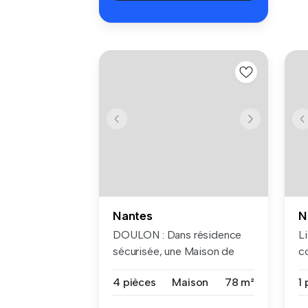
Nantes
N
DOULON : Dans résidence
Li
sécurisée, une Maison de
co
Type 4, ...
Ma
4 pièces
Maison
78 m²
1 