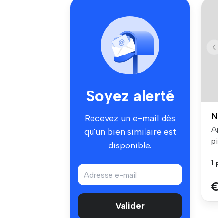
Soyez alerté
N
Recevez un e-mail dès
A
qu'un bien similaire est
p
disponible.
P
1 
€
Valider