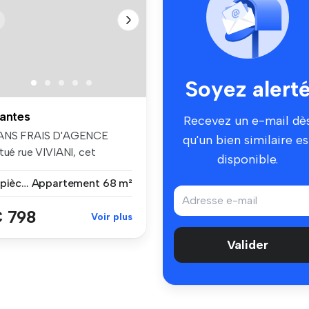
Soyez alert
antes
Recevez un e-mail dè
ANS FRAIS D'AGENCE
qu'un bien similaire es
tué rue VIVIANI, cet
disponible.
ppartement co...
3 pièces
Appartement
68 m²
 798
Voir plus
Valider