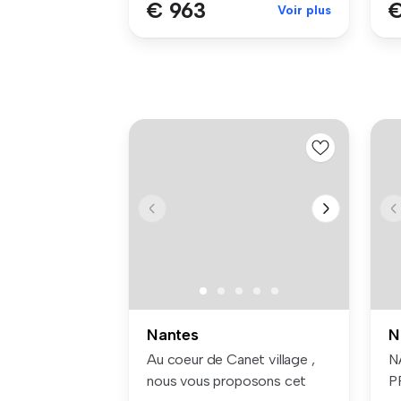
€ 963
€
Voir plus
Nantes
N
Au coeur de Canet village ,
N
nous vous proposons cet
P