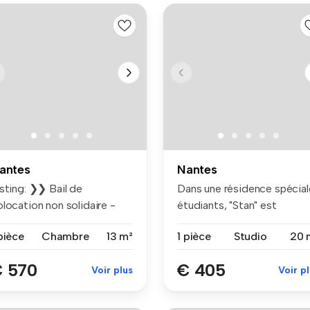
antes
Nantes
sting: ❯❯ Bail de
Dans une résidence spécial
location non solidaire -
étudiants, "Stan" est
gnifique...
idéalem...
pièce
Chambre
13 m²
1 pièce
Studio
20 
 570
€ 405
Voir plus
Voir p