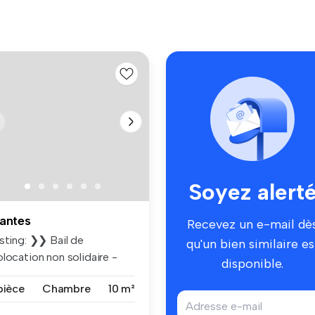
Soyez alert
antes
Recevez un e-mail dè
sting: ❯❯ Bail de
qu'un bien similaire es
location non solidaire -
disponible.
gnifique...
pièce
Chambre
10 m²