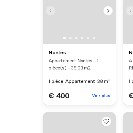
Nantes
N
Appartement Nantes - 1
A
pièce(s) - 38.03 m2
R
Résidence Le...
N
1 pièce
Appartement
38 m²
1 
€ 400
€
Voir plus