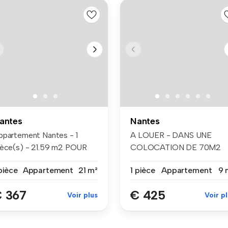
antes
Nantes
ppartement Nantes - 1
A LOUER - DANS UNE
ièce(s) - 21.59 m2 POUR
COLOCATION DE 70M2
RENDRE...
MEUBLE - CHAMBRE IN...
pièce
Appartement
21 m²
1 pièce
Appartement
9 
 367
€ 425
Voir plus
Voir p