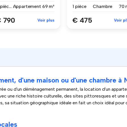
 avec jardin pr...
a...
3 pièces
Appartement
69 m²
1 pièce
Chambre
70 
 790
€ 475
Voir plus
Voir p
ement, d'une maison ou d'une chambre à 
 durée ou d'un déménagement permanent, la location d'un appar
ec une riche histoire culturelle, des sites pittoresques et une
lus, sa situation géographique idéale en fait un choix idéal pour
ocales