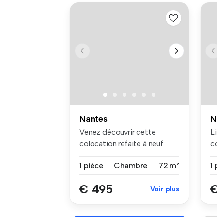
Nantes
N
Venez découvrir cette
Li
colocation refaite à neuf
co
récemment...
Ma
1 pièce
Chambre
72 m²
1 
€ 495
€
Voir plus