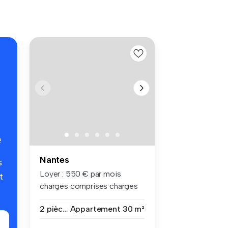
é
Nantes
s
Loyer : 550 € par mois
t
charges comprises charges
compri...
2 pièces
Appartement
30 m²