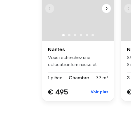
Nantes
N
Vous recherchez une
S
colocation lumineuse et
Si
conviviale, i...
a
1 pièce
Chambre
77 m²
€ 495
€
Voir plus