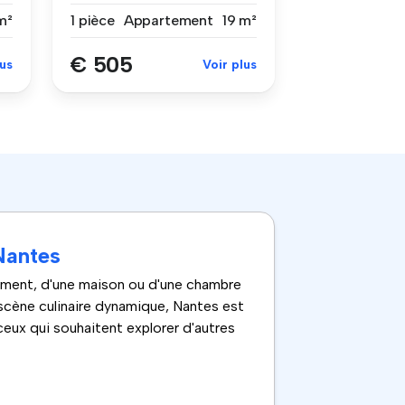
compri...
m²
1 pièce
Appartement
19 m²
€ 505
lus
Voir plus
Nantes
tement, d'une maison ou d'une chambre
 scène culinaire dynamique, Nantes est
 ceux qui souhaitent explorer d'autres