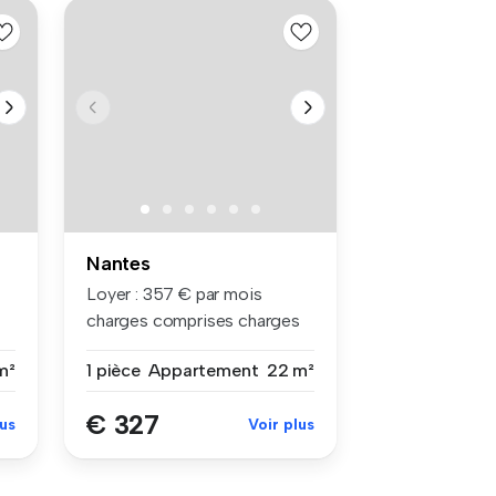
Nantes
Loyer : 357 € par mois
charges comprises charges
compri...
m²
1 pièce
Appartement
22 m²
€ 327
lus
Voir plus