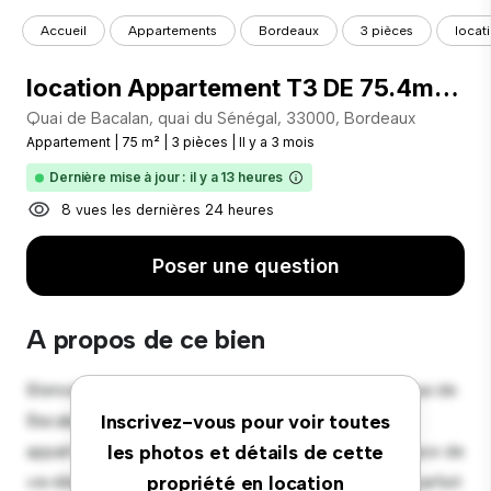
Accueil
Appartements
Bordeaux
3 pièces
locat
location Appartement T3 DE 75.4m² À BORDEAUX
Quai de Bacalan, quai du Sénégal, 33000, Bordeaux
Appartement
|
75 m²
|
3 pièces
|
Il y a 3 mois
Dernière mise à jour : il y a 13 heures
8 vues les dernières 24 heures
Poser une question
A propos de ce bien
Bienvenue dans votre nouvelle retraite urbaine à Quai de
Bacalan, quai du Sénégal, 33000, Bordeaux ! Cet
Inscrivez-vous pour voir toutes
appartement moderne de 3 chambres offre un espace de
les photos et détails de cette
vie élégant et confortable. Le concept ouvert est parfait
propriété en location