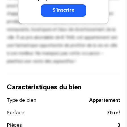
pour recevoir et la cuisine élégante est équipée
S'inscrire
d'appareils haut de gamme. Grâce à son emplacement
privilégié, vous serez à quelques pas des meilleurs
restaurants, boutiques et lieux de divertissement de la
ville. À un prix abordable de € 968, cet appartement est
une fantastique opportunité de profiter de la vie en ville
à son meilleur. Ne manquez pas cette occasion –
planifiez une visite dès aujourd'hui !
Caractéristiques du bien
Type de bien
Appartement
Surface
75 m²
Pièces
3