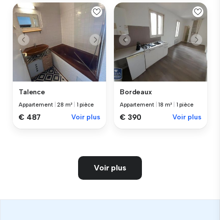
Talence
Bordeaux
Appartement
|
28 m²
|
1 pièce
Appartement
|
18 m²
|
1 pièce
€ 487
Voir plus
€ 390
Voir plus
Voir plus