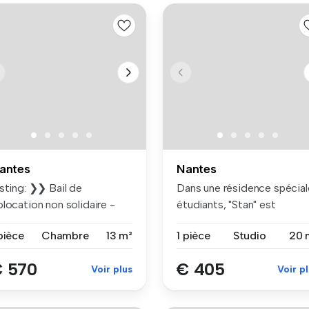
antes
Nantes
sting: ❯❯ Bail de
Dans une résidence spécial
location non solidaire -
étudiants, "Stan" est
gnifique...
idéalem...
pièce
Chambre
13 m²
1 pièce
Studio
20 
 570
€ 405
Voir plus
Voir p