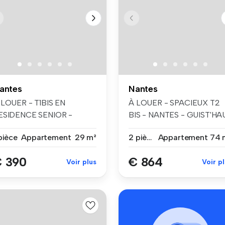
antes
Nantes
 LOUER - T1BIS EN
À LOUER - SPACIEUX T2
ESIDENCE SENIOR -
BIS - NANTES - GUIST'HA
ANTES / AVENUE CAM...
Venez dé...
pièce
Appartement
29 m²
2 pièces
Appartement
74 
 390
€ 864
Voir plus
Voir p