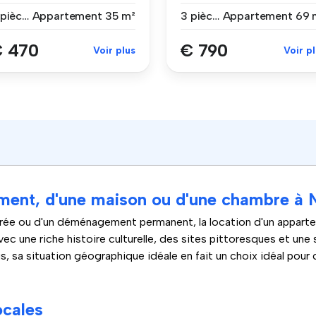
p...
T3 avec jardin pr...
2 pièces
Appartement
35 m²
3 pièces
Appartement
69 
 470
€ 790
Voir plus
Voir p
ement, d'une maison ou d'une chambre à 
 durée ou d'un déménagement permanent, la location d'un appar
ec une riche histoire culturelle, des sites pittoresques et une
lus, sa situation géographique idéale en fait un choix idéal pour
ocales