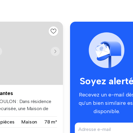
Soyez alert
antes
Recevez un e-mail dè
OULON : Dans résidence
qu'un bien similaire es
écurisée, une Maison de
disponible.
pe 4, ...
 pièces
Maison
78 m²