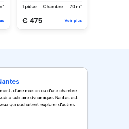
a...
m²
1 pièce
Chambre
70 m²
€ 475
lus
Voir plus
Nantes
tement, d'une maison ou d'une chambre
 scène culinaire dynamique, Nantes est
 ceux qui souhaitent explorer d'autres