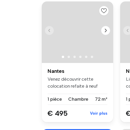
Nantes
N
Venez découvrir cette
Li
colocation refaite à neuf
co
récemment...
Ma
1 pièce
Chambre
72 m²
1 
€ 495
€
Voir plus