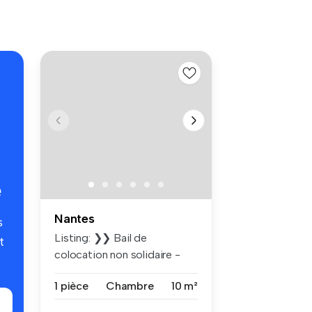
é
Nantes
s
Listing: ❯❯ Bail de
t
colocation non solidaire -
Magnifique...
1 pièce
Chambre
10 m²