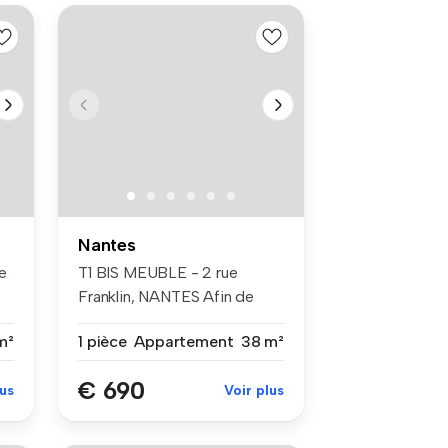
Nantes
e
T1 BIS MEUBLE - 2 rue
Franklin, NANTES Afin de
candidat...
m²
1 pièce
Appartement
38 m²
€ 690
lus
Voir plus