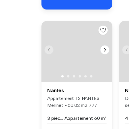
Nantes
N
Appartement T3 NANTES
D
Mellinet - 60.02 m2 777
s
Euros NA...
Ty
3 pièces
Appartement
60 m²
4