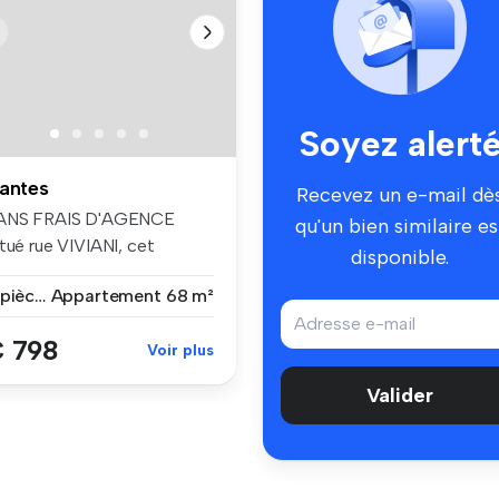
Soyez alert
antes
Recevez un e-mail dè
ANS FRAIS D'AGENCE
qu'un bien similaire es
tué rue VIVIANI, cet
disponible.
ppartement co...
3 pièces
Appartement
68 m²
 798
Voir plus
Valider