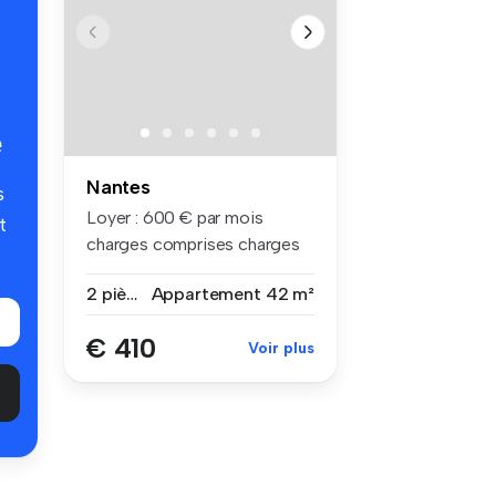
é
Nantes
s
Loyer : 600 € par mois
t
charges comprises charges
compri...
2 pièces
Appartement
42 m²
€ 410
Voir plus