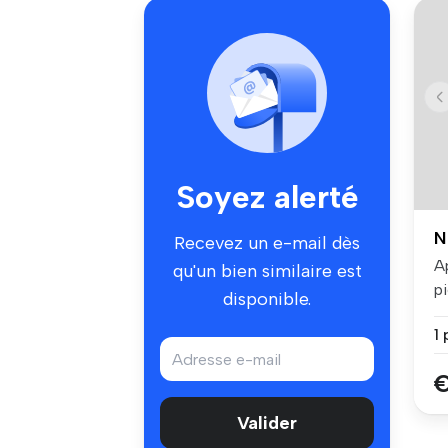
Soyez alerté
N
Recevez un e-mail dès
A
qu'un bien similaire est
p
disponible.
P
1 
€
Valider