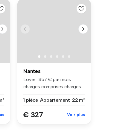
Nantes
Loyer : 357 € par mois
charges comprises charges
compri...
m²
1 pièce
Appartement
22 m²
€ 327
lus
Voir plus