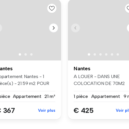
antes
Nantes
ppartement Nantes - 1
A LOUER - DANS UNE
ièce(s) - 21.59 m2 POUR
COLOCATION DE 70M2
RENDRE...
MEUBLE - CHAMBRE IN...
pièce
Appartement
21 m²
1 pièce
Appartement
9 
 367
€ 425
Voir plus
Voir p