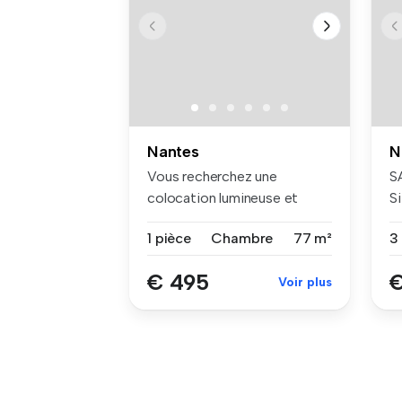
Nantes
N
Vous recherchez une
S
colocation lumineuse et
Si
conviviale, i...
a
1 pièce
Chambre
77 m²
€ 495
€
Voir plus