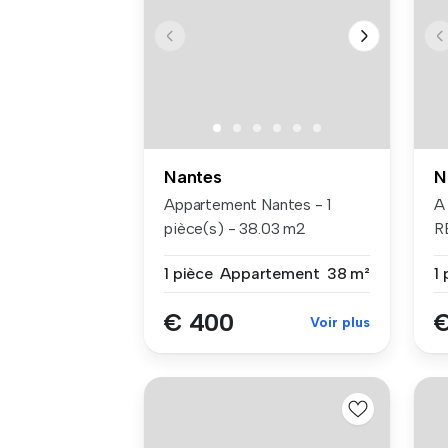
Nantes
N
Appartement Nantes - 1
A
pièce(s) - 38.03 m2
R
Résidence Le...
N
1 pièce
Appartement
38 m²
1 
€ 400
€
Voir plus