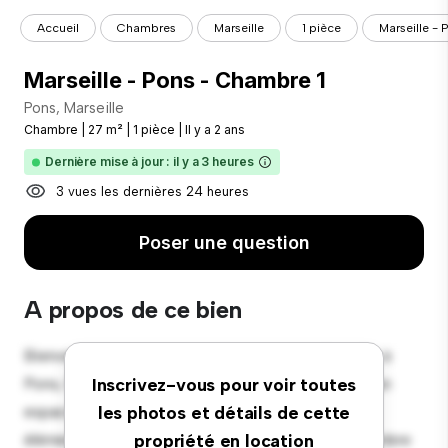
Accueil
Chambres
Marseille
1 pièce
Marseille -
Marseille - Pons - Chambre 1
Pons, Marseille
Chambre
|
27 m²
|
1 pièce
|
Il y a 2 ans
Dernière mise à jour : il y a 3 heures
3 vues les dernières 24 heures
Poser une question
A propos de ce bien
Bienvenue dans votre nouvelle retraite confortable à
Pons, Marseille ! Cette chambre confortable offre un
Inscrivez-vous pour voir toutes
espace de vie paisible et privé. Meublée avec les
les photos et détails de cette
éléments essentiels pour votre confort, cette chambre
propriété en location