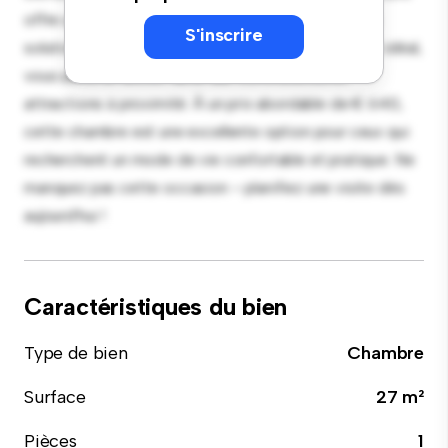
offre un lit confortable, un espace de travail et des
S'inscrire
solutions de rangement. Grâce à son emplacement idéal,
vous aurez un accès facile aux commodités et
attractions à proximité. À un prix abordable de € 640,
cette chambre est une excellente option pour ceux qui
recherchent un mode de vie confortable et pratique. Ne
manquez pas cette occasion – planifiez une visite dès
aujourd'hui !
Caractéristiques du bien
Type de bien
Chambre
Surface
27 m²
Pièces
1