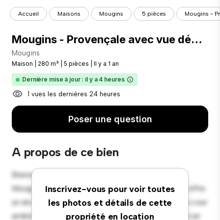
Accueil
Maisons
Mougins
5 pièces
Mougins - P
Mougins - Provençale avec vue dégagée
Mougins
Maison
|
280 m²
|
5 pièces
|
Il y a 1 an
Dernière mise à jour : il y a 4 heures
1 vues les dernières 24 heures
Poser une question
A propos de ce bien
Bienvenue dans votre nouvelle oasis de banlieue à
Mougins ! Cette charmante maison de 5 chambres offre
Inscrivez-vous pour voir toutes
un environnement spacieux et accueillant. La grande cour
les photos et détails de cette
arrière est parfaite pour les rassemblements en plein air
propriété en location