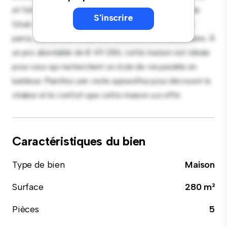
et l'intérieur chaleureux offre une retraite confortable.
S'inscrire
Situé dans un quartier familial, vous aurez accès aux
parcs, aux écoles et aux commodités communautaires. À
un prix abordable de € 49 286, cette maison est idéale
pour ceux qui recherchent un style de vie paisible en
banlieue. Planifiez une visite aujourd'hui pour découvrir la
chaleur et le confort que cette maison a à offrir.
Caractéristiques du bien
Type de bien
Maison
Surface
280 m²
Pièces
5