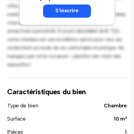
offre un lit confortable, un espace de travail et des
S'inscrire
solutions de rangement. Grâce à son emplacement idéal,
vous aurez un accès facile aux commodités et
attractions à proximité. À un prix abordable de € 720,
cette chambre est une excellente option pour ceux qui
recherchent un mode de vie confortable et pratique. Ne
manquez pas cette occasion – planifiez une visite dès
aujourd'hui !
Caractéristiques du bien
Type de bien
Chambre
Surface
10 m²
Pièces
1