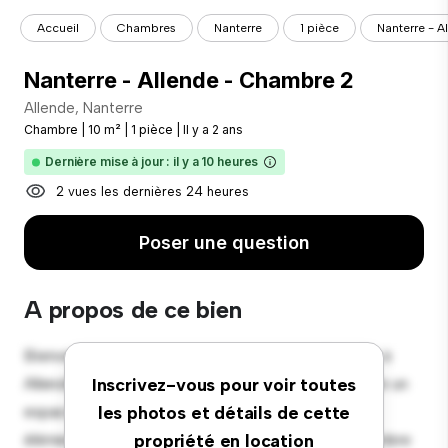
Accueil
Chambres
Nanterre
1 pièce
Nanterre - 
Nanterre - Allende - Chambre 2
Allende, Nanterre
Chambre
|
10 m²
|
1 pièce
|
Il y a 2 ans
Dernière mise à jour : il y a 10 heures
2 vues les dernières 24 heures
Poser une question
A propos de ce bien
Bienvenue dans votre nouvelle retraite confortable à
Allende, Nanterre ! Cette chambre confortable offre un
Inscrivez-vous pour voir toutes
espace de vie paisible et privé. Meublée avec les
les photos et détails de cette
éléments essentiels pour votre confort, cette chambre
propriété en location