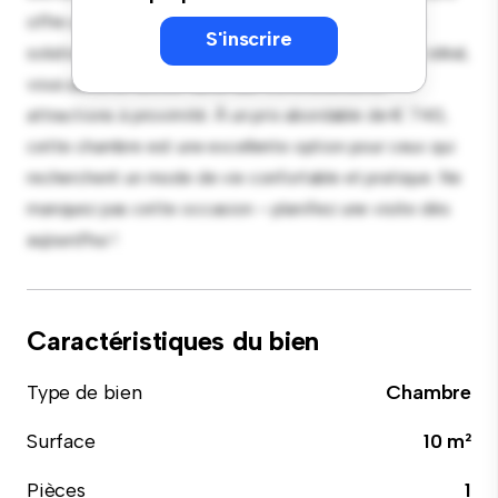
offre un lit confortable, un espace de travail et des
S'inscrire
solutions de rangement. Grâce à son emplacement idéal,
vous aurez un accès facile aux commodités et
attractions à proximité. À un prix abordable de € 740,
cette chambre est une excellente option pour ceux qui
recherchent un mode de vie confortable et pratique. Ne
manquez pas cette occasion – planifiez une visite dès
aujourd'hui !
Caractéristiques du bien
Type de bien
Chambre
Surface
10 m²
Pièces
1