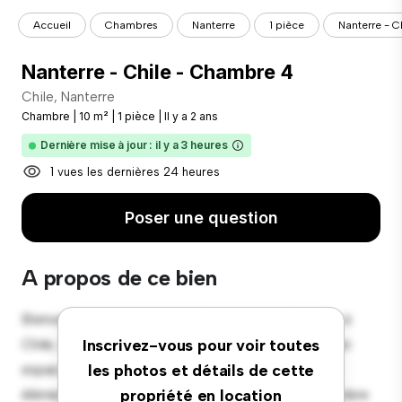
Accueil
Chambres
Nanterre
1 pièce
Nanterre - C
Nanterre - Chile - Chambre 4
Chile, Nanterre
Chambre
|
10 m²
|
1 pièce
|
Il y a 2 ans
Dernière mise à jour : il y a 3 heures
1 vues les dernières 24 heures
Poser une question
A propos de ce bien
Bienvenue dans votre nouvelle retraite confortable à
Chile, Nanterre ! Cette chambre confortable offre un
Inscrivez-vous pour voir toutes
espace de vie paisible et privé. Meublée avec les
les photos et détails de cette
éléments essentiels pour votre confort, cette chambre
propriété en location