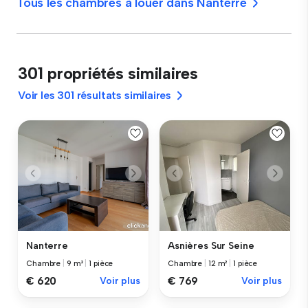
Tous les chambres à louer dans Nanterre
301 propriétés similaires
Voir les 301 résultats similaires
Nanterre
Asnières Sur Seine
Chambre
|
9 m²
|
1 pièce
Chambre
|
12 m²
|
1 pièce
€ 620
Voir plus
€ 769
Voir plus