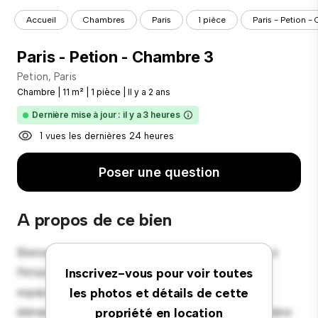
Accueil
Chambres
Paris
1 pièce
Paris - Petion 
Paris - Petion - Chambre 3
Petion, Paris
Chambre
|
11 m²
|
1 pièce
|
Il y a 2 ans
Dernière mise à jour : il y a 3 heures
1 vues les dernières 24 heures
Poser une question
A propos de ce bien
Bienvenue dans votre nouvelle retraite confortable à
Petion, Paris ! Cette chambre confortable offre un
Inscrivez-vous pour voir toutes
espace de vie paisible et privé. Meublée avec les
les photos et détails de cette
éléments essentiels pour votre confort, cette chambre
propriété en location