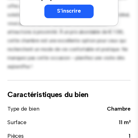
offre un lit confortable, un espace de travail et des
S'inscrire
solutions de rangement. Grâce à son emplacement idéal,
vous aurez un accès facile aux commodités et
attractions à proximité. À un prix abordable de € 1 010,
cette chambre est une excellente option pour ceux qui
recherchent un mode de vie confortable et pratique. Ne
manquez pas cette occasion – planifiez une visite dès
aujourd'hui !
Caractéristiques du bien
Type de bien
Chambre
Surface
11 m²
Pièces
1