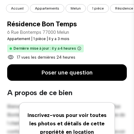
Accueil
Appartements
Melun
1 pièce
Résidence
Résidence Bon Temps
6 Rue Bontemps 77000 Melun
Appartement
|
1 pièce
|
Il y a 3 mois
Dernière mise à jour : il y a 4 heures
17 vues les dernières 24 heures
Poser une question
A propos de ce bien
Bienvenue dans votre nouvelle retraite urbaine à 6 Rue
Bontemps 77000 Melun ! Cet appartement moderne de
Inscrivez-vous pour voir toutes
1 chambres offre un espace de vie élégant et
les photos et détails de cette
confortable. Le concept ouvert est parfait pour recevoir
propriété en location