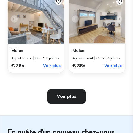
Melun
Melun
Appartement
|
99 m²
|
5 pièces
Appartement
|
99 m²
|
6 pièces
€ 386
Voir plus
€ 386
Voir plus
Voir plus
En quête d'un nouveau chez-vous