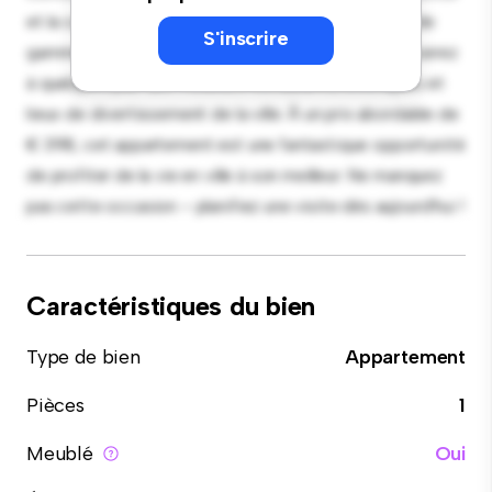
et la cuisine élégante est équipée d'appareils haut de
S'inscrire
gamme. Grâce à son emplacement privilégié, vous serez
à quelques pas des meilleurs restaurants, boutiques et
lieux de divertissement de la ville. À un prix abordable de
€ 398, cet appartement est une fantastique opportunité
de profiter de la vie en ville à son meilleur. Ne manquez
pas cette occasion – planifiez une visite dès aujourd'hui !
Caractéristiques du bien
Type de bien
Appartement
Pièces
1
Meublé
Oui