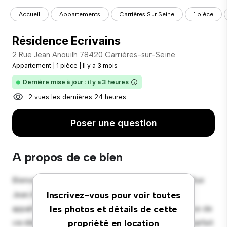
Accueil
Appartements
Carrières Sur Seine
1 pièce
Résidence Ecrivains
2 Rue Jean Anouilh 78420 Carrières-sur-Seine
Appartement
|
1 pièce
|
Il y a 3 mois
Dernière mise à jour : il y a 3 heures
2 vues les dernières 24 heures
Poser une question
A propos de ce bien
Bienvenue dans votre nouvelle retraite urbaine à 2 Rue
Jean Anouilh 78420 Carrières-sur-Seine ! Cet
Inscrivez-vous pour voir toutes
appartement moderne de 1 chambres offre un espace de
les photos et détails de cette
vie élégant et confortable. Le concept ouvert est parfait
propriété en location