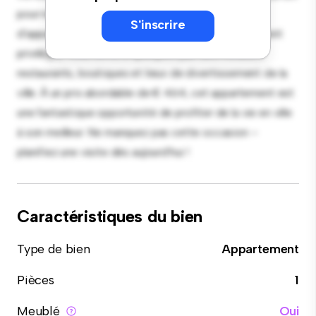
pour recevoir et la cuisine élégante est équipée
S'inscrire
d'appareils haut de gamme. Grâce à son emplacement
privilégié, vous serez à quelques pas des meilleurs
restaurants, boutiques et lieux de divertissement de la
ville. À un prix abordable de € 464, cet appartement est
une fantastique opportunité de profiter de la vie en ville
à son meilleur. Ne manquez pas cette occasion –
planifiez une visite dès aujourd'hui !
Caractéristiques du bien
Type de bien
Appartement
Pièces
1
Meublé
Oui