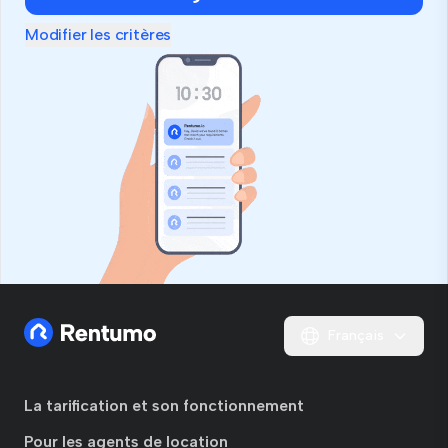
ignorez
ce
Modifier les critères
champ
Français
La tarification et son fonctionnement
Pour les agents de location