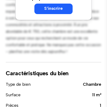
confort, cette chambre offre un lit confortable, un
S'inscrire
espace de travail et des solutions de rangement. Grâce
à son emplacement idéal, vous aurez un accès facile aux
commodités et attractions à proximité. À un prix
abordable de € 750, cette chambre est une excellente
option pour ceux qui recherchent un mode de vie
confortable et pratique. Ne manquez pas cette occasion
– planifiez une visite dès aujourd'hui !
Caractéristiques du bien
Type de bien
Chambre
Surface
11 m²
Pièces
1