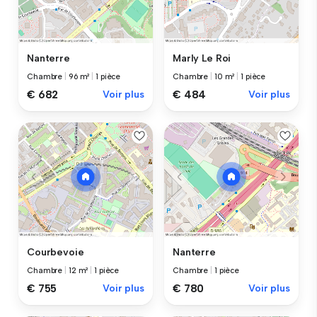
Nanterre
Marly Le Roi
Chambre
|
96 m²
|
1 pièce
Chambre
|
10 m²
|
1 pièce
€ 682
Voir plus
€ 484
Voir plus
Courbevoie
Nanterre
Chambre
|
12 m²
|
1 pièce
Chambre
|
1 pièce
€ 755
Voir plus
€ 780
Voir plus