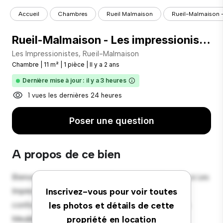
Accueil
Chambres
Rueil Malmaison
Rueil-Malmaison - 
Rueil-Malmaison - Les impressionistes - Chambre 2
Les Impressionistes, Rueil-Malmaison
Chambre
|
11 m²
|
1 pièce
|
Il y a 2 ans
Dernière mise à jour : il y a 3 heures
1 vues les dernières 24 heures
Poser une question
A propos de ce bien
Bienvenue dans votre nouvelle retraite confortable à Les
Impressionistes, Rueil-Malmaison ! Cette chambre
Inscrivez-vous pour voir toutes
confortable offre un espace de vie paisible et privé.
les photos et détails de cette
Meublée avec les éléments essentiels pour votre
propriété en location