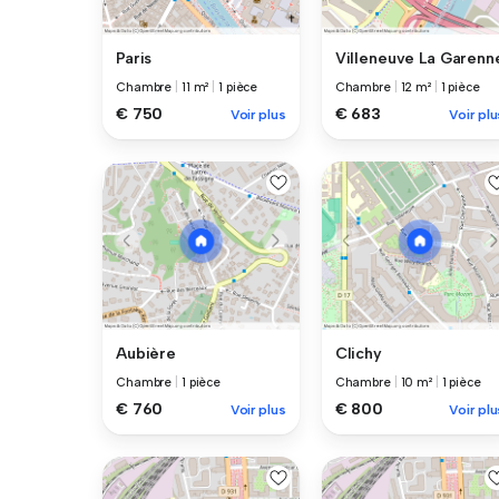
Paris
Villeneuve La Garenn
Chambre
|
11 m²
|
1 pièce
Chambre
|
12 m²
|
1 pièce
€ 750
€ 683
Voir plus
Voir plu
Aubière
Clichy
Chambre
|
1 pièce
Chambre
|
10 m²
|
1 pièce
€ 760
€ 800
Voir plus
Voir plu