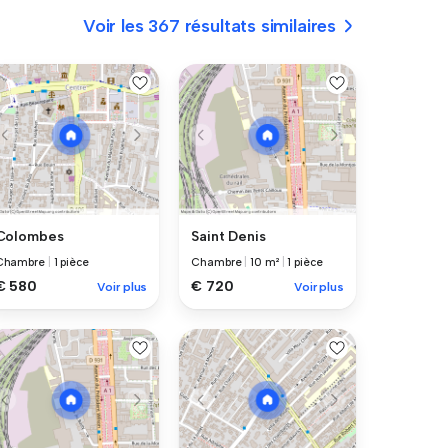
Voir les 367 résultats similaires
Colombes
Saint Denis
Chambre
|
1 pièce
Chambre
|
10 m²
|
1 pièce
€ 580
€ 720
Voir plus
Voir plus