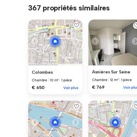
367 propriétés similaires
Asnières Sur Seine
Colombes
Chambre
|
12 m²
|
1 pièce
Chambre
|
10 m²
|
1 pièce
€ 769
€ 650
Voir plu
Voir plus