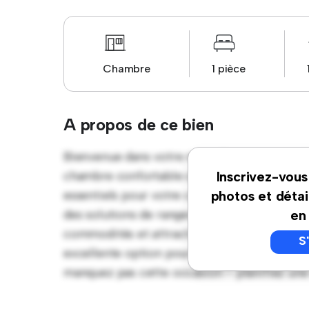
Chambre
1 pièce
A propos de ce bien
Bienvenue dans votre nouvelle retraite conf
chambre confortable offre un espace de vie 
Inscrivez-vous
essentiels pour votre confort, cette chambre
photos et détai
des solutions de rangement. Grâce à son em
en
commodités et attractions à proximité. À u
S
excellente option pour ceux qui recherchen
manquez pas cette occasion – planifiez une v