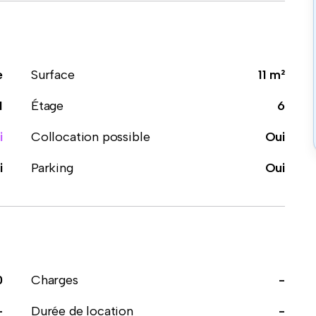
e
Surface
11 m²
1
Étage
6
i
Collocation possible
Oui
i
Parking
Oui
0
Charges
-
-
Durée de location
-