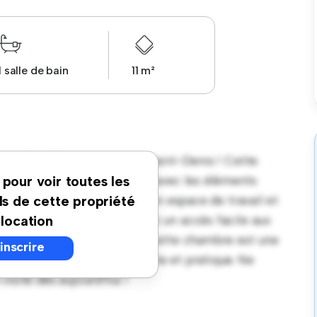
1 salle de bain
11 m²
ortable à L'Aimé Jacquet, Saint-Denis ! Cette
paisible et privé. Meublée avec les éléments
 pour voir toutes les
 offre un lit confortable, un espace de travail et
ls de cette propriété
placement idéal, vous aurez un accès facile aux
 location
n prix abordable de € 770, cette chambre est une
'inscrire
t un mode de vie confortable et pratique. Ne
isite dès aujourd'hui !