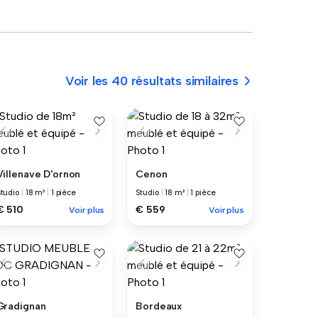
Voir les 40 résultats similaires
Villenave D'ornon
Cenon
Studio
|
18 m²
|
1 pièce
Studio
|
18 m²
|
1 pièce
€ 510
€ 559
Voir plus
Voir plus
Gradignan
Bordeaux