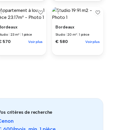
Bordeaux
Bordeaux
Studio
|
23 m²
|
1 pièce
Studio
|
20 m²
|
1 pièce
€ 570
€ 580
Voir plus
Voir plus
os critères de recherche
Cenon
€ 600
/mois, min.
1 pièce