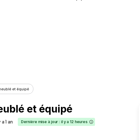
meublé et équipé
eublé et équipé
y a 1 an
Dernière mise à jour : il y a 12 heures