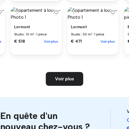
Lormont
Lormont
Studio
|
31 m²
|
1 pièce
Studio
|
30 m²
|
1 pièce
€ 518
€ 471
s
Voir plus
Voir plus
Voir plus
V
En quête d'un
nouveau chez-vous ?