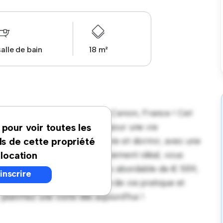
salle de bain
18 m²
table à 63 Av. Jean Jaurès, Cenon, France ! Cet
t ce dont vous avez besoin pour une vie
 pour voir toutes les
 espace polyvalent pour vivre et dormir, avec une
ls de cette propriété
élégante. Grâce à son emplacement idéal, vous
 location
ractions à proximité. Au prix abordable de € 559,
'inscrire
ux qui recherchent un mode de vie pratique et
anifiez une visite dès aujourd'hui !