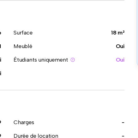
o
Surface
18 m²
1
Meublé
Oui
i
Étudiants uniquement
Oui
i
9
Charges
-
9
Durée de location
-