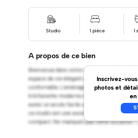
Studio
1 pièce
1 
A propos de ce bien
Bienvenue dans votre nouveau studio confor
espace de vie élégant et compact offre tou
Inscrivez-vous
confortable. L'aménagement ouvert offre un
photos et détai
kitchenette moderne et une salle de bains 
en
aurez un accès facile aux commodités et att
S
ce studio est une excellente option pour ce
compact. Ne manquez pas cette occasion – pl