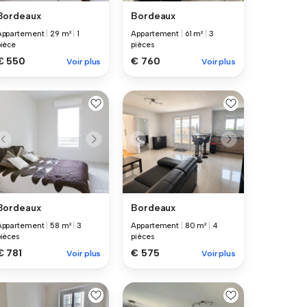
Bordeaux
Bordeaux
Appartement
|
29 m²
|
1
Appartement
|
61 m²
|
3
pièce
pièces
€ 550
€ 760
Voir plus
Voir plus
Bordeaux
Bordeaux
Appartement
|
58 m²
|
3
Appartement
|
80 m²
|
4
pièces
pièces
€ 781
€ 575
Voir plus
Voir plus