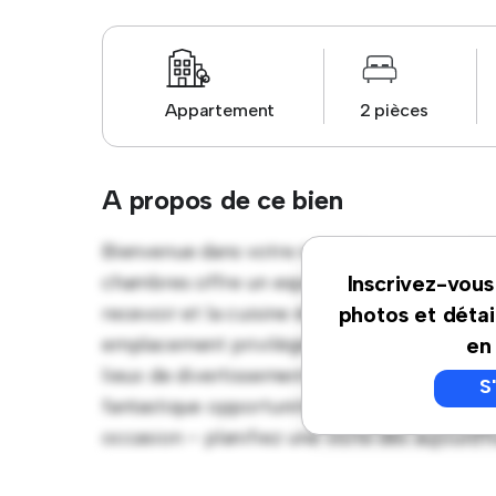
Appartement
2 pièces
A propos de ce bien
Bienvenue dans votre nouvelle retraite urb
chambres offre un espace de vie élégant et 
Inscrivez-vous
recevoir et la cuisine élégante est équipée
photos et détai
emplacement privilégié, vous serez à quelqu
en
lieux de divertissement de la ville. À un pr
S
fantastique opportunité de profiter de la vi
occasion – planifiez une visite dès aujourd'hu