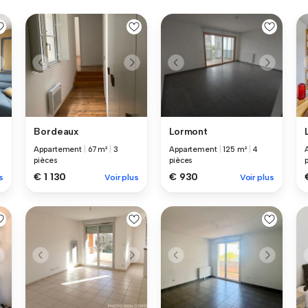
Bordeaux
Lormont
Appartement
|
67 m²
|
3
Appartement
|
125 m²
|
4
pièces
pièces
€ 1 130
€ 930
s
Voir plus
Voir plus