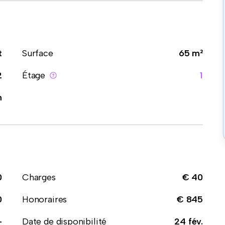
t
Surface
65 m²
2
Étage
1
n
0
Charges
€ 40
0
Honoraires
€ 845
-
Date de disponibilité
24 fév.