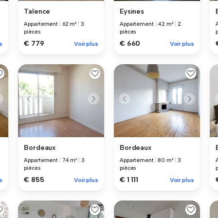
Talence
Eysines
Appartement
|
62 m²
|
3
Appartement
|
42 m²
|
2
pièces
pièces
€ 779
€ 660
s
Voir plus
Voir plus
Bordeaux
Bordeaux
Appartement
|
74 m²
|
3
Appartement
|
80 m²
|
3
pièces
pièces
€ 855
€ 1 111
s
Voir plus
Voir plus