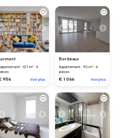
Lormont
Bordeaux
Appartement
|
107 m²
|
4
Appartement
|
90 m²
|
4
pièces
pièces
€ 956
€ 1 066
Voir plus
Voir plus