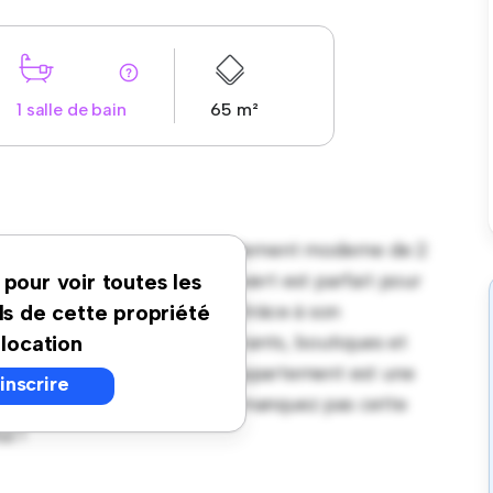
1 salle de bain
65 m²
aine à Bordeaux ! Cet appartement moderne de 2
confortable. Le concept ouvert est parfait pour
 pour voir toutes les
 d'appareils haut de gamme. Grâce à son
ls de cette propriété
es pas des meilleurs restaurants, boutiques et
 location
ix abordable de € 1 050, cet appartement est une
'inscrire
e en ville à son meilleur. Ne manquez pas cette
i !