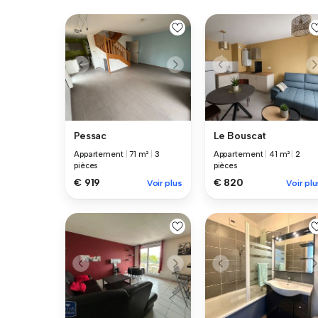
Pessac
Le Bouscat
Appartement
|
71 m²
|
3
Appartement
|
41 m²
|
2
pièces
pièces
€ 919
€ 820
Voir plus
Voir plu