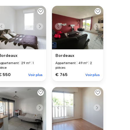
Bordeaux
Bordeaux
Appartement
|
29 m²
|
1
Appartement
|
49 m²
|
2
pièce
pièces
€ 550
€ 765
Voir plus
Voir plus