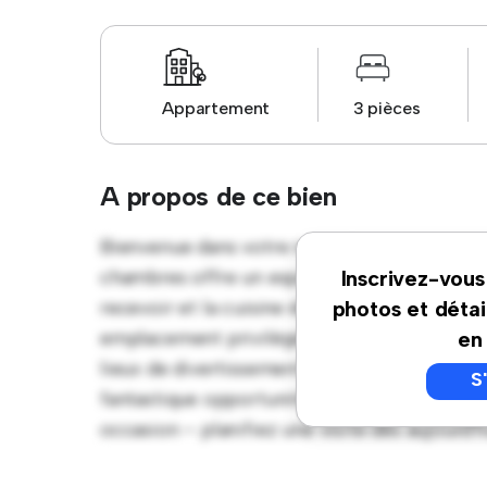
Appartement
3 pièces
A propos de ce bien
Bienvenue dans votre nouvelle retraite ur
chambres offre un espace de vie élégant et 
Inscrivez-vous
recevoir et la cuisine élégante est équipée
photos et détai
emplacement privilégié, vous serez à quelqu
en
lieux de divertissement de la ville. À un pr
S
fantastique opportunité de profiter de la vi
occasion – planifiez une visite dès aujourd'hu