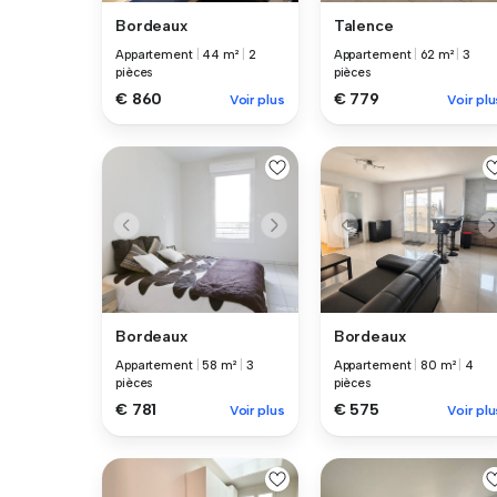
Bordeaux
Talence
Appartement
|
44 m²
|
2
Appartement
|
62 m²
|
3
pièces
pièces
€ 860
€ 779
Voir plus
Voir plu
Bordeaux
Bordeaux
Appartement
|
58 m²
|
3
Appartement
|
80 m²
|
4
pièces
pièces
€ 781
€ 575
Voir plus
Voir plu