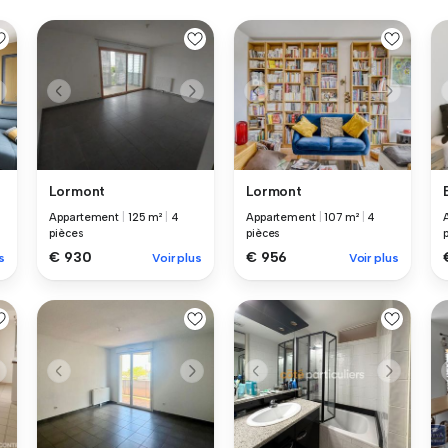
Lormont
Lormont
Appartement
|
125 m²
|
4
Appartement
|
107 m²
|
4
pièces
pièces
€ 930
€ 956
s
Voir plus
Voir plus