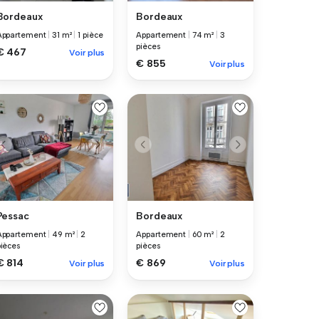
Bordeaux
Bordeaux
Appartement
|
31 m²
|
1 pièce
Appartement
|
74 m²
|
3
pièces
€ 467
Voir plus
€ 855
Voir plus
Pessac
Bordeaux
Appartement
|
49 m²
|
2
Appartement
|
60 m²
|
2
pièces
pièces
€ 814
€ 869
Voir plus
Voir plus