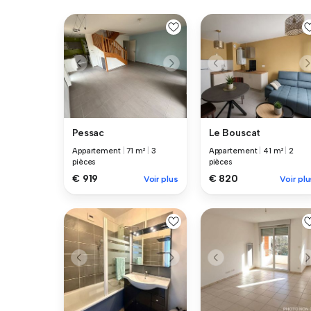
Pessac
Le Bouscat
Appartement
|
71 m²
|
3
Appartement
|
41 m²
|
2
pièces
pièces
€ 919
€ 820
Voir plus
Voir plu