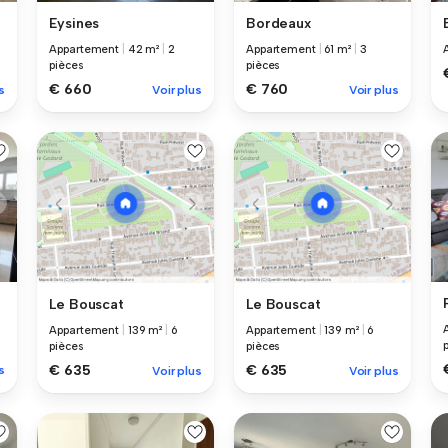
Eysines
Bordeaux
Appartement
|
42 m²
|
2
Appartement
|
61 m²
|
3
pièces
pièces
€ 660
€ 760
s
Voir plus
Voir plus
Le Bouscat
Le Bouscat
Appartement
|
139 m²
|
6
Appartement
|
139 m²
|
6
pièces
pièces
€ 635
€ 635
s
Voir plus
Voir plus