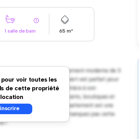
1 salle de bain
65 m²
baine à Bordeaux ! Cet appartement moderne de 3
confortable. Le concept ouvert est parfait pour
 pour voir toutes les
 d'appareils haut de gamme. Grâce à son
ls de cette propriété
es pas des meilleurs restaurants, boutiques et
 location
ix abordable de € 890, cet appartement est une
'inscrire
e en ville à son meilleur. Ne manquez pas cette
i !