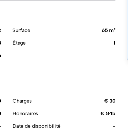
t
Surface
65 m²
3
Étage
1
n
0
Charges
€ 30
0
Honoraires
€ 845
-
Date de disponibilité
-