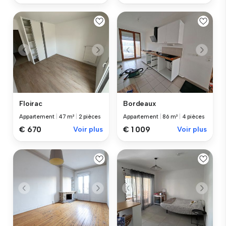
Floirac
Bordeaux
Appartement
|
47 m²
|
2 pièces
Appartement
|
86 m²
|
4 pièces
€ 670
Voir plus
€ 1 009
Voir plus