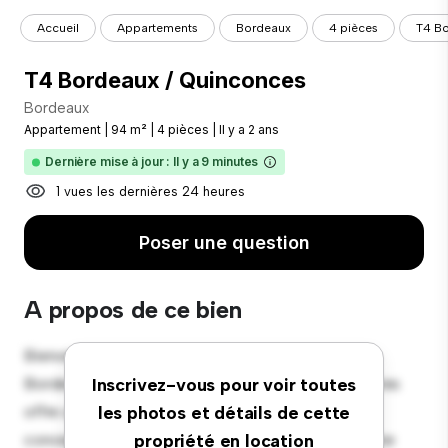
Accueil
Appartements
Bordeaux
4 pièces
T4 Bo
T4 Bordeaux / Quinconces
Bordeaux
Appartement
|
94 m²
|
4 pièces
|
Il y a 2 ans
Dernière mise à jour : Il y a 9 minutes
1 vues les dernières 24 heures
Poser une question
A propos de ce bien
Bienvenue dans votre nouvelle retraite urbaine à
Bordeaux ! Cet appartement moderne de 4 chambres
Inscrivez-vous pour voir toutes
offre un espace de vie élégant et confortable. Le
les photos et détails de cette
concept ouvert est parfait pour recevoir et la cuisine
propriété en location