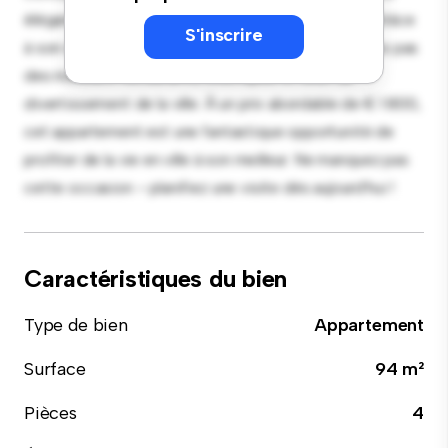
élégante est équipée d'appareils haut de gamme. Grâce
S'inscrire
à son emplacement privilégié, vous serez à quelques pas
des meilleurs restaurants, boutiques et lieux de
divertissement de la ville. À un prix abordable de € 1 800,
cet appartement est une fantastique opportunité de
profiter de la vie en ville à son meilleur. Ne manquez pas
cette occasion – planifiez une visite dès aujourd'hui !
Caractéristiques du bien
Type de bien
Appartement
Surface
94 m²
Pièces
4