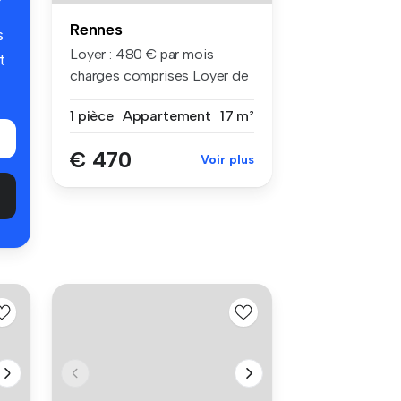
Rennes
s
Loyer : 480 € par mois
t
charges comprises Loyer de
base ...
1 pièce
Appartement
17 m²
€ 470
Voir plus