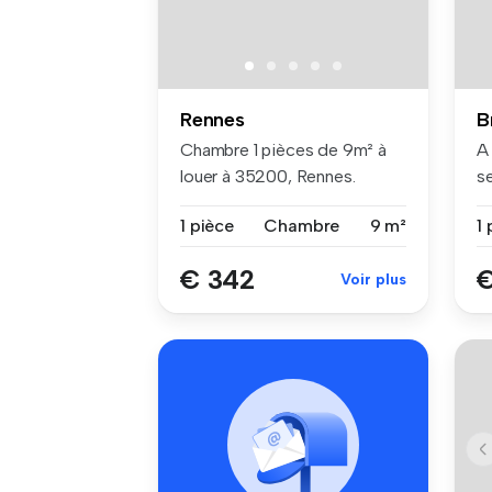
Rennes
B
Chambre 1 pièces de 9m² à
A
louer à 35200, Rennes.
s
me
1 pièce
Chambre
9 m²
1 
€ 342
€
Voir plus