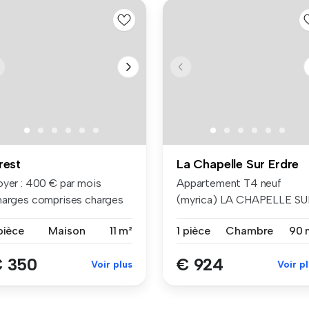
rest
La Chapelle Sur Erdre
oyer : 400 € par mois
Appartement T4 neuf
harges comprises charges
(myrica) LA CHAPELLE SU
mpri...
ERDRE - 90.7...
pièce
Maison
11 m²
1 pièce
Chambre
90 
 350
€ 924
Voir plus
Voir p