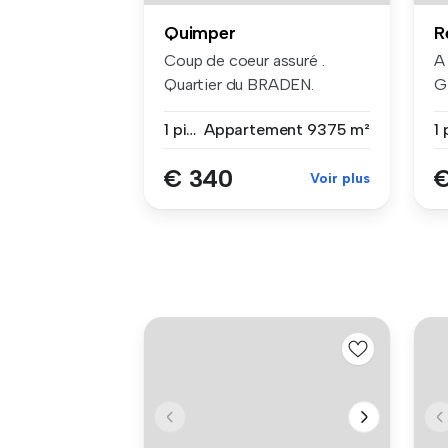
Quimper
R
Coup de coeur assuré .
A
Quartier du BRADEN.
G
Démarrez votre...
R
1 pièce
Appartement
9375 m²
1 
€ 340
€
Voir plus