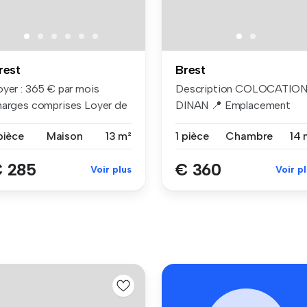
rest
Brest
oyer : 365 € par mois
Description COLOCATIO
harges comprises Loyer de
DINAN 📍 Emplacement
se ...
A proximité ...
pièce
Maison
13 m²
1 pièce
Chambre
14 
 285
€ 360
Voir plus
Voir p