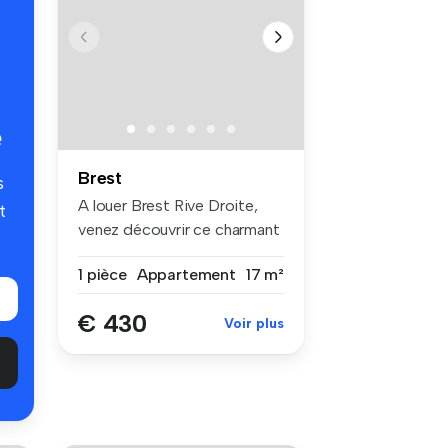
é
Brest
s
A louer Brest Rive Droite,
t
venez découvrir ce charmant
st...
1 pièce
Appartement
17 m²
€ 430
Voir plus