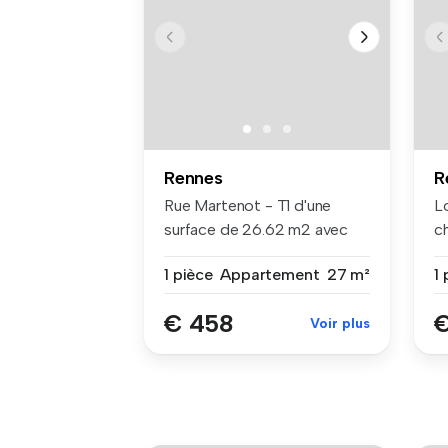
Rennes
R
Rue Martenot - T1 d'une
L
surface de 26.62 m2 avec
c
couchage...
ba
1 pièce
Appartement
27 m²
1 
€ 458
€
Voir plus