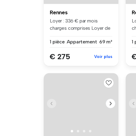
Rennes
R
Loyer : 336 € par mois
L
charges comprises Loyer de
c
base ...
ba
1 pièce
Appartement
69 m²
1 
€ 275
€
Voir plus