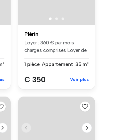
Plérin
Loyer : 360 € par mois
charges comprises Loyer de
base ...
m²
1 pièce
Appartement
35 m²
€ 350
lus
Voir plus