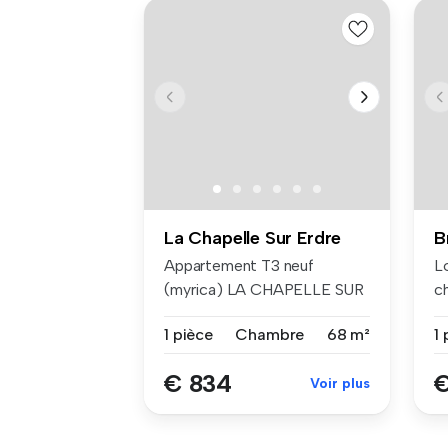
La Chapelle Sur Erdre
B
Appartement T3 neuf
L
(myrica) LA CHAPELLE SUR
c
ERDRE - 68.8...
co
1 pièce
Chambre
68 m²
1 
€ 834
€
Voir plus