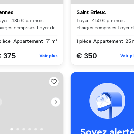
ennes
Saint Brieuc
oyer : 435 € par mois
Loyer : 450 € par mois
harges comprises Loyer de
charges comprises Loyer 
se ...
base ...
pièce
Appartement
71 m²
1 pièce
Appartement
25 
 375
€ 350
Voir plus
Voir p
Soyez alert