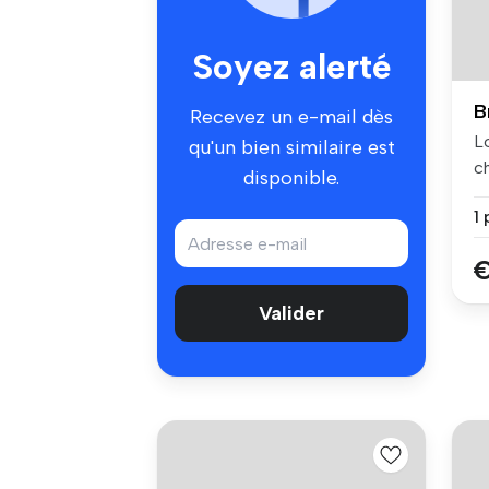
Soyez alerté
B
Recevez un e-mail dès
L
qu'un bien similaire est
c
disponible.
ba
1 
€
Valider