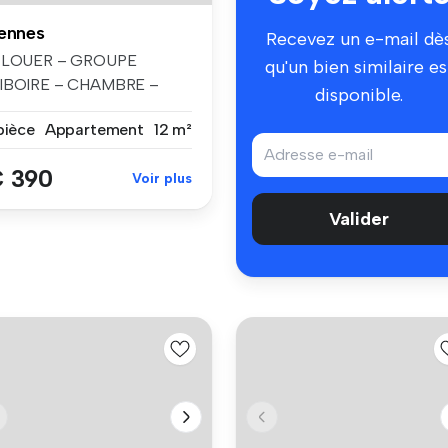
ennes
Recevez un e-mail dè
 LOUER – GROUPE
qu'un bien similaire es
IBOIRE – CHAMBRE –
disponible.
ENNES Située au 6 a...
pièce
Appartement
12 m²
 390
Voir plus
Valider