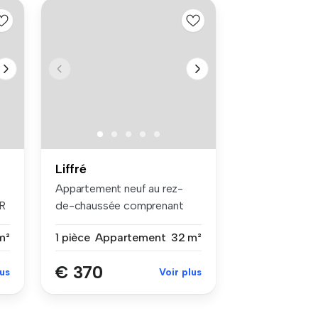
Liffré
Appartement neuf au rez-
R
de-chaussée comprenant
une entrée...
m²
1 pièce
Appartement
32 m²
€ 370
lus
Voir plus