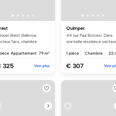
rest
Quimper
 louer Brest Bellevue
44 rue Paul Borossi .Dans
ecteur facs, chambre
une belle résidence secteur
ublé dans ...
Qui...
pièce
Appartement
79 m²
1 pièce
Chambre
22 
 325
€ 307
Voir plus
Voir p