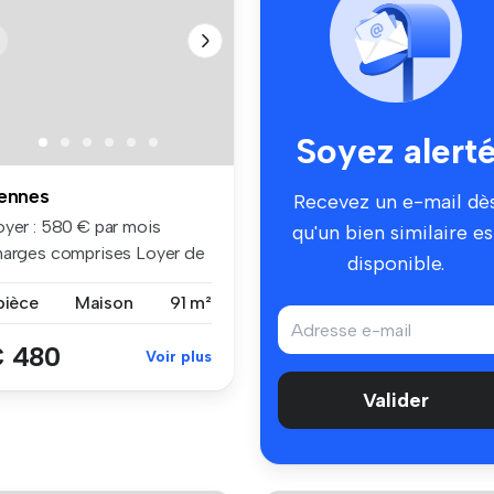
Soyez alert
ennes
Recevez un e-mail dè
oyer : 580 € par mois
qu'un bien similaire es
harges comprises Loyer de
disponible.
se ...
pièce
Maison
91 m²
 480
Voir plus
Valider