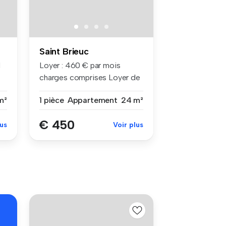
Saint Brieuc
N
Loyer : 460 € par mois
charges comprises Loyer de
base ...
m²
1 pièce
Appartement
24 m²
€ 450
lus
Voir plus