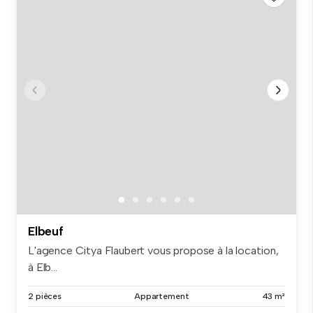
Elbeuf
L'agence Citya Flaubert vous propose à la location,
à Elb...
2 pièces
Appartement
43 m²