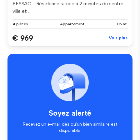
PESSAC - Résidence située à 2 minutes du centre-
ville et ...
4 pièces
Appartement
85 m²
€ 969
Voir plus
Soyez alerté
Recevez un e-mail dès qu'un bien similaire est
disponible.