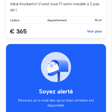
Idéal étudiants! Vivest loue F1 semi-meublé à 2 pas
de l...
1 pièce
Appartement
19 m²
€ 365
Voir plus
Soyez alerté
Recevez un e-mail dès qu'un bien similaire est
disponible.