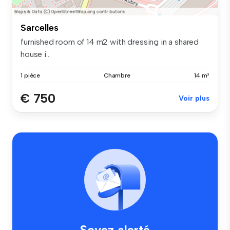
Sarcelles
furnished room of 14 m2 with dressing in a shared
house i...
1 pièce
Chambre
14 m²
€ 750
Voir plus
Soyez alerté