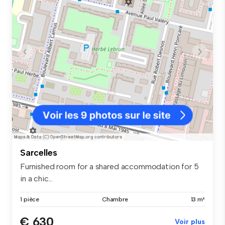
Sarcelles
Furnished room for a shared accommodation for 5
in a chic...
1 pièce
Chambre
13 m²
€ 630
Voir plus