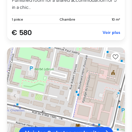
Furnished room for a shared accommodation for 5
in a chic...
1 pièce
Chambre
10 m²
€ 580
Voir plus