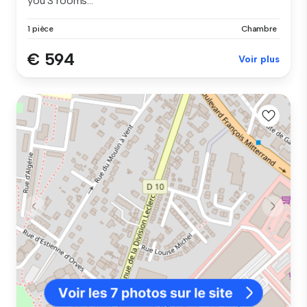
you 3 rooms...
1 pièce
Chambre
€ 594
Voir plus