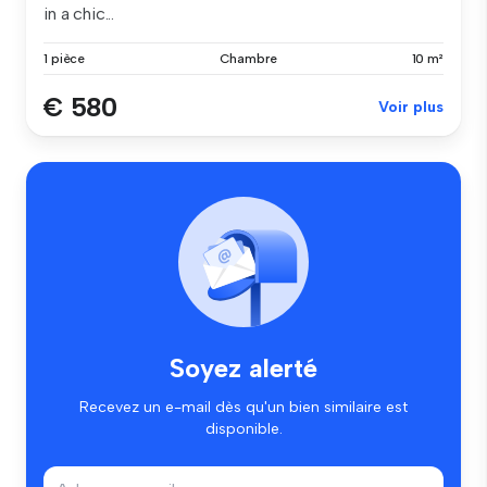
in a chic...
1 pièce
Chambre
10 m²
€ 580
Voir plus
Soyez alerté
Recevez un e-mail dès qu'un bien similaire est
disponible.