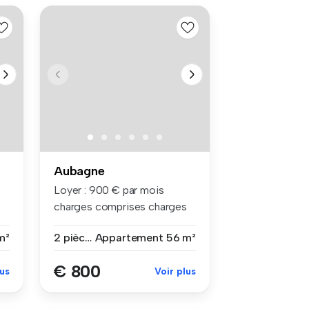
Aubagne
Loyer : 900 € par mois
charges comprises charges
compri...
m²
2 pièces
Appartement
56 m²
€ 800
lus
Voir plus