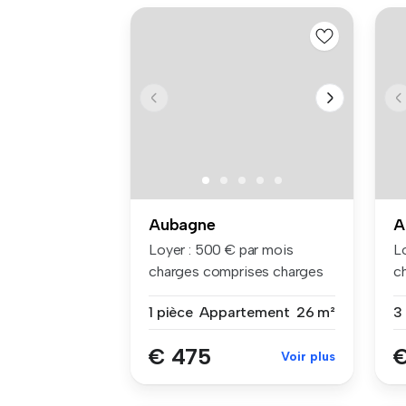
Aubagne
A
Loyer : 500 € par mois
Lo
charges comprises charges
c
compri...
co
1 pièce
Appartement
26 m²
€ 475
€
Voir plus