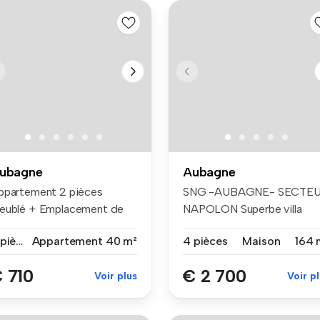
ubagne
Aubagne
ppartement 2 pièces
SNG -AUBAGNE- SECTE
eublé + Emplacement de
NAPOLON Superbe villa
rking Aub...
contemporaine...
2 pièces
Appartement
40 m²
4 pièces
Maison
164 
 710
€ 2 700
Voir plus
Voir p