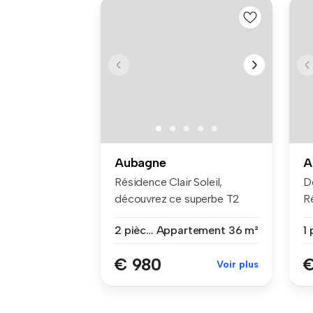
Aubagne
A
Résidence Clair Soleil,
D
découvrez ce superbe T2
R
intégrale...
à 
2 pièces
Appartement
36 m²
1 
€ 980
€
Voir plus