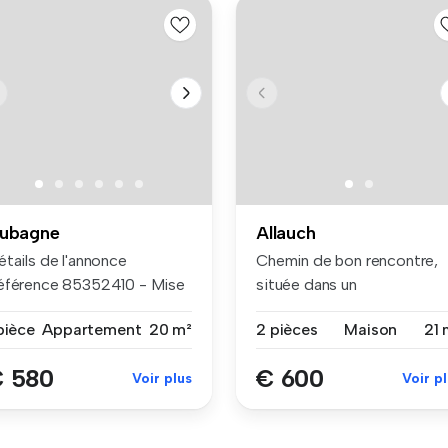
ubagne
Allauch
étails de l'annonce
Chemin de bon rencontre,
éférence 85352410 - Mise
située dans un
jour l...
environnement rés...
pièce
Appartement
20 m²
2 pièces
Maison
21 
 580
€ 600
Voir plus
Voir p