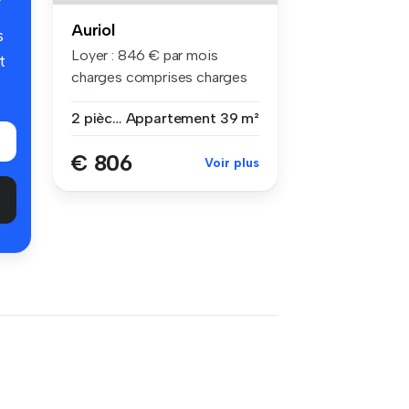
Auriol
s
Loyer : 846 € par mois
t
charges comprises charges
compri...
2 pièces
Appartement
39 m²
€ 806
Voir plus