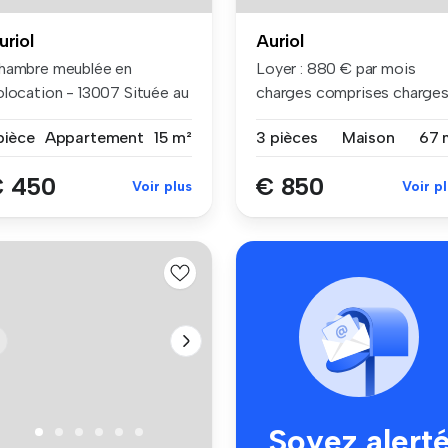
uriol
Auriol
hambre meublée en
Loyer : 880 € par mois
olocation - 13007 Située au
charges comprises charge
r éta...
compri...
pièce
Appartement
15 m²
3 pièces
Maison
67 
 450
€ 850
Voir plus
Voir p
Soyez alert