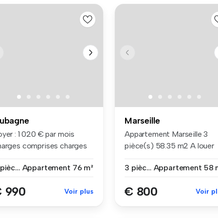
ubagne
Marseille
yer : 1 020 € par mois
Appartement Marseille 3
harges comprises charges
pièce(s) 58.35 m2 A louer
mp...
appar...
3 pièces
Appartement
76 m²
3 pièces
Appartement
58 
 990
€ 800
Voir plus
Voir p