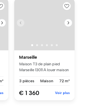
Marseille
Maison T3 de plain pied
Marseille 13011 A louer maison
...
m²
3 pièces
Maison
72 m²
€ 1 360
lus
Voir plus