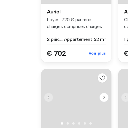
Auriol
A
Loyer : 720 € par mois
C
charges comprises charges
c
compri...
1e
2 pièces
Appartement
62 m²
1 
€ 702
€
Voir plus