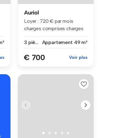
Auriol
Loyer : 720 € par mois
s
charges comprises charges
compri...
m²
3 pièces
Appartement
49 m²
€ 700
lus
Voir plus
é