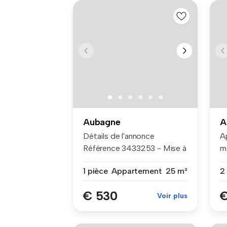
Aubagne
A
Détails de l'annonce
A
Référence 3433253 - Mise à
m
jour le...
pa
1 pièce
Appartement
25 m²
€ 530
€
Voir plus