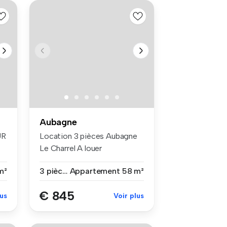
Aubagne
UR
Location 3 pièces Aubagne
Le Charrel A louer
appartemen...
m²
3 pièces
Appartement
58 m²
€ 845
lus
Voir plus