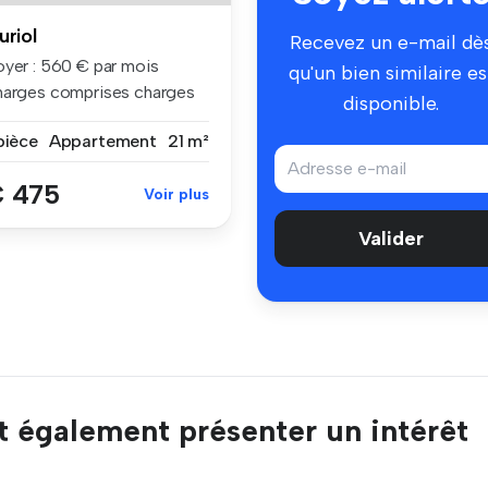
uriol
Recevez un e-mail dè
oyer : 560 € par mois
qu'un bien similaire es
harges comprises charges
disponible.
mpri...
pièce
Appartement
21 m²
 475
Voir plus
Valider
t également présenter un intérêt