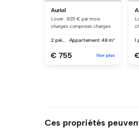
Auriol
A
Loyer : 835 € par mois
L
charges comprises charges
c
compri...
co
2 pièces
Appartement
48 m²
1 
€ 755
€
Voir plus
Ces propriétés peuven