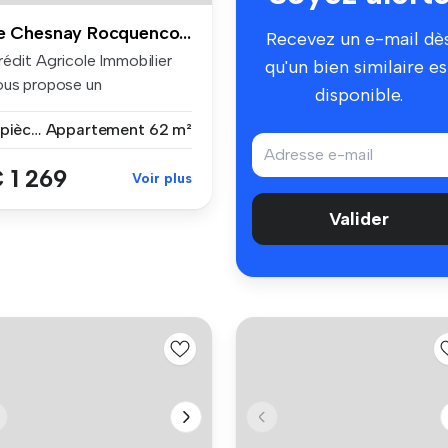
Le Chesnay Rocquencourt
Recevez un e-mail dè
rédit Agricole Immobilier
qu'un bien similaire es
ous propose un
disponible.
partement 3 ...
3 pièces
Appartement
62 m²
 1 269
Voir plus
Valider