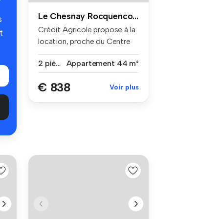
Le Chesnay Rocquencourt
s
Crédit Agricole propose à la
t
location, proche du Centre
v...
2 pièces
Appartement
44 m²
€ 838
Voir plus