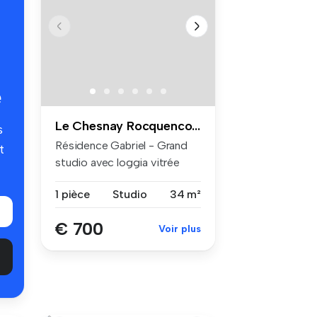
é
Le Chesnay Rocquencourt
s
Résidence Gabriel - Grand
t
studio avec loggia vitrée
Rés...
1 pièce
Studio
34 m²
€ 700
Voir plus