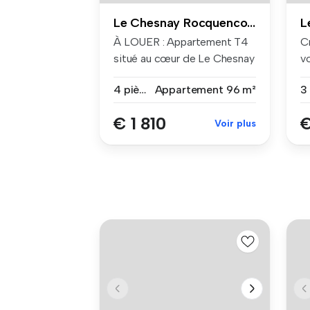
Le Chesnay Rocquencourt
À LOUER : Appartement T4
C
situé au cœur de Le Chesnay
v
Rocq...
ap
4 pièces
Appartement
96 m²
€ 1 810
€
Voir plus