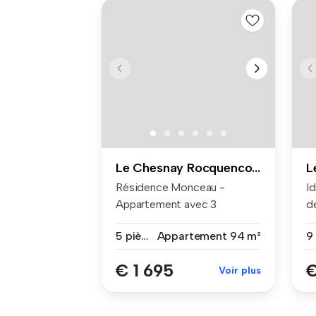
Le Chesnay Rocquencourt
Résidence Monceau -
Id
Appartement avec 3
de
chambres Dans le...
5 pièces
Appartement
94 m²
9
€ 1 695
€
Voir plus