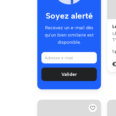
Soyez alerté
Recevez un e-mail dès
L
qu'un bien similaire est
T
disponible.
Q
1 
€
Valider