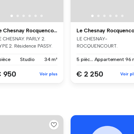
Le Chesnay Rocquencourt
E CHESNAY. PARLY 2.
LE CHESNAY-
YPE 2. Résidence PASSY.
ROCQUENCOURT.
UERCET...
NOUVELLE FRANCE.
pièce
Studio
34 m²
5 pièces
Appartement
96 
RESIDENCE PAR...
 950
€ 2 250
Voir plus
Voir p