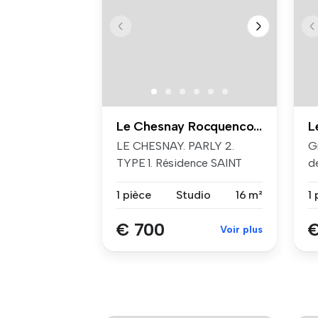
Le Chesnay Rocquencourt
LE CHESNAY. PARLY 2.
Gr
TYPE 1. Résidence SAINT
de
AUGUSTIN. ...
1 pièce
Studio
16 m²
1 
€ 700
€
Voir plus