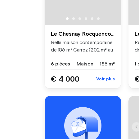
Le Chesnay Rocquencourt
Belle maison contemporaine
R
de 186 m² Carrez (202 m² au
d
so...
Da
6 pièces
Maison
185 m²
1 
€ 4 000
€
Voir plus