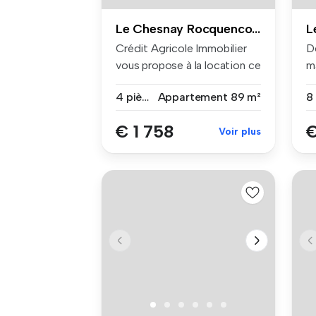
Le Chesnay Rocquencourt
Crédit Agricole Immobilier
D
vous propose à la location ce
m
...
de
4 pièces
Appartement
89 m²
8
€ 1 758
€
Voir plus