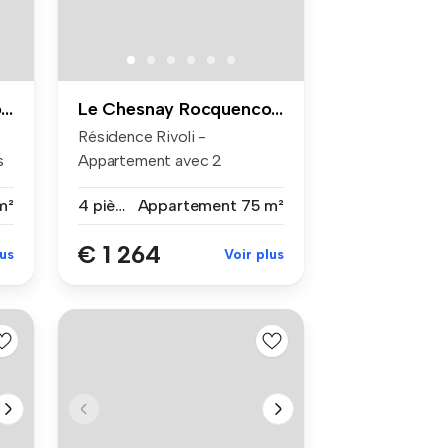
Le Chesnay Rocquencourt
Le Chesnay Rocquencourt
Résidence Rivoli -
s
Appartement avec 2
chambres Dans le ...
m²
4 pièces
Appartement
75 m²
€ 1 264
lus
Voir plus