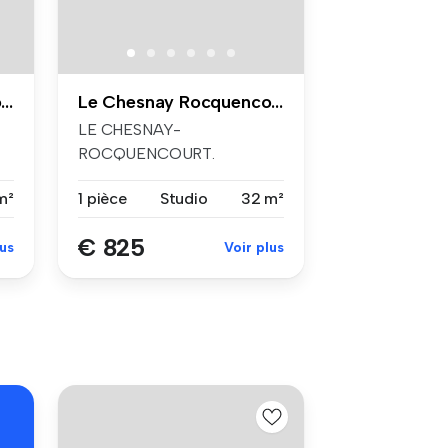
Le Chesnay Rocquencourt
Le Chesnay Rocquencourt
LE CHESNAY-
ROCQUENCOURT.
VILLAGE. QUERCETUM
m²
1 pièce
Studio
32 m²
IMMO vous p...
€ 825
lus
Voir plus