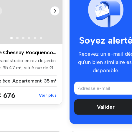
Soyez alert
Le Chesnay Rocquencourt
Recevez un e-mail dè
and studio en rez de jardin
qu'un bien similaire es
 35.47 m², situé rue de G...
disponible.
pièce
Appartement
35 m²
 676
Voir plus
Valider