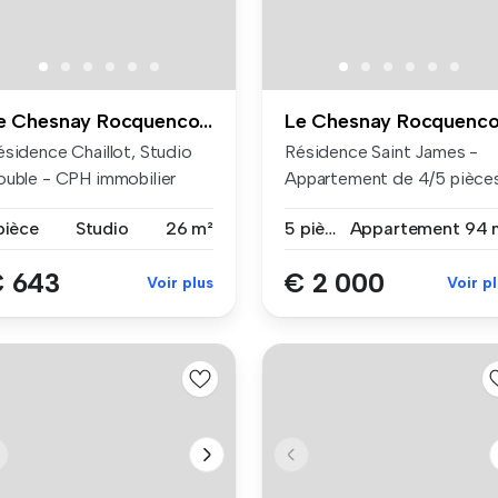
Le Chesnay Rocquencourt
ésidence Chaillot, Studio
Résidence Saint James -
ouble - CPH immobilier
Appartement de 4/5 pièce
ns...
Dans ...
pièce
Studio
26 m²
5 pièces
Appartement
94 
 643
€ 2 000
Voir plus
Voir p