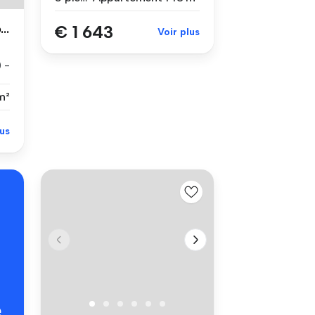
Le Chesnay Rocquencourt
€ 1 643
Voir plus
 -
m²
lus
é