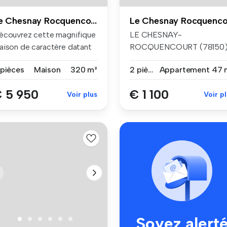
Le Chesnay Rocquencourt
écouvrez cette magnifique
LE CHESNAY-
aison de caractère datant
ROCQUENCOURT (78150)
 ...
Aux Symphoniales du Che...
 pièces
Maison
320 m²
2 pièces
Appartement
47 
 5 950
€ 1 100
Voir plus
Voir p
Soyez alert