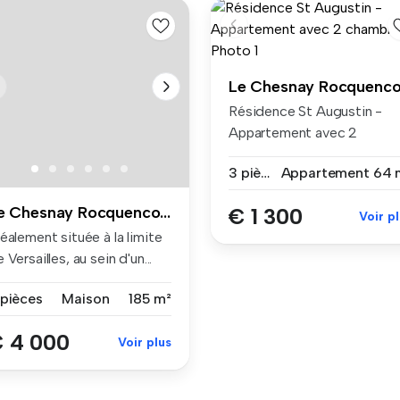
Résidence St Augustin -
Appartement avec 2
chambres Dan...
3 pièces
Appartement
64 
Le Chesnay Rocquencourt
€ 1 300
Voir p
éalement située à la limite
 Versailles, au sein d'un...
 pièces
Maison
185 m²
 4 000
Voir plus