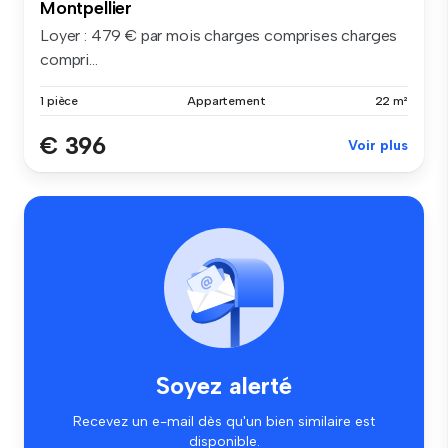
Montpellier
Loyer : 479 € par mois charges comprises charges
compri...
1 pièce
Appartement
22 m²
€ 396
Voir plus
Soyez alerté
Recevez un e-mail dès qu'un bien similaire est
disponible.