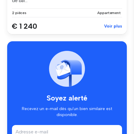
de bai...
2 pièces
Appartement
€ 1 240
Voir plus
Soyez alerté
Recevez un e-mail dès qu'un bien similaire est
disponible.