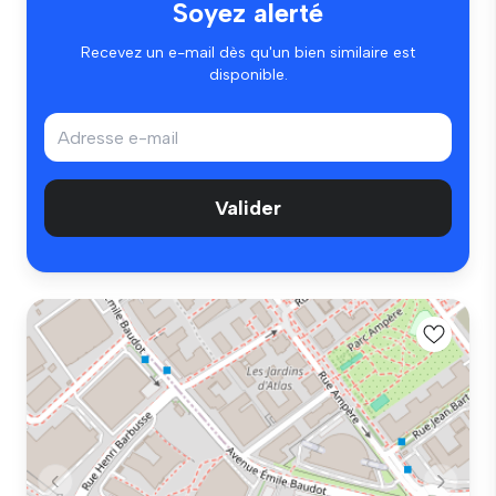
Soyez alerté
Recevez un e-mail dès qu'un bien similaire est
disponible.
Valider