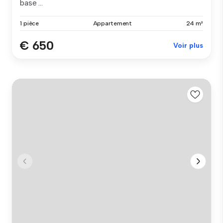
base ...
1 pièce
Appartement
24 m²
€ 650
Voir plus