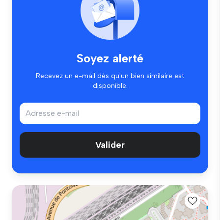
Soyez alerté
Recevez un e-mail dès qu'un bien similaire est
disponible.
Valider