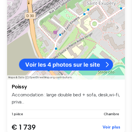
Poissy
Accomodation : large double bed + sofa, desk,wi-fi,
priva...
1 pièce
Chambre
€ 1 739
Voir plus