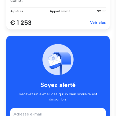
comp...
4 pièces
Appartement
92 m²
€ 1 253
Voir plus
Soyez alerté
Recevez un e-mail dès qu'un bien similaire est
disponible.