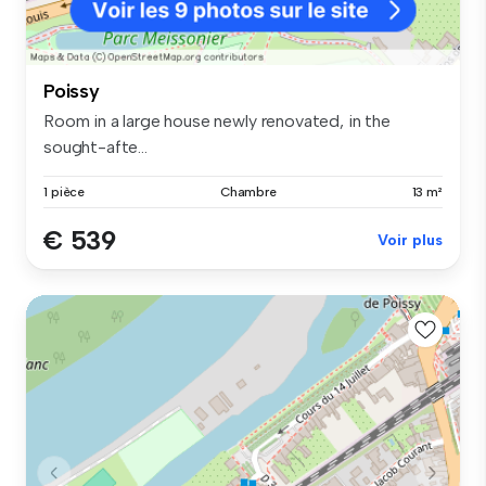
Poissy
Room in a large house newly renovated, in the
sought-afte...
1 pièce
Chambre
13 m²
€ 539
Voir plus