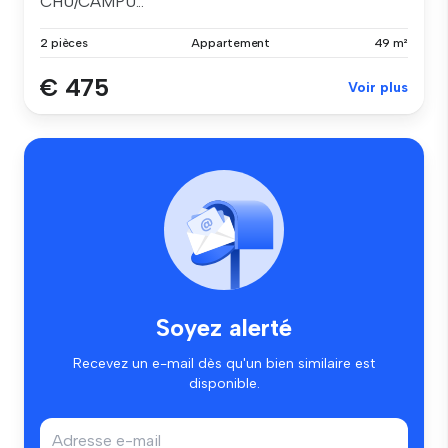
CHU/CAMPU...
2 pièces
Appartement
49 m²
€ 475
Voir plus
Soyez alerté
Recevez un e-mail dès qu'un bien similaire est
disponible.