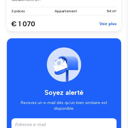
3 pièces
Appartement
54 m²
€ 1 070
Voir plus
Soyez alerté
Recevez un e-mail dès qu'un bien similaire est
disponible.