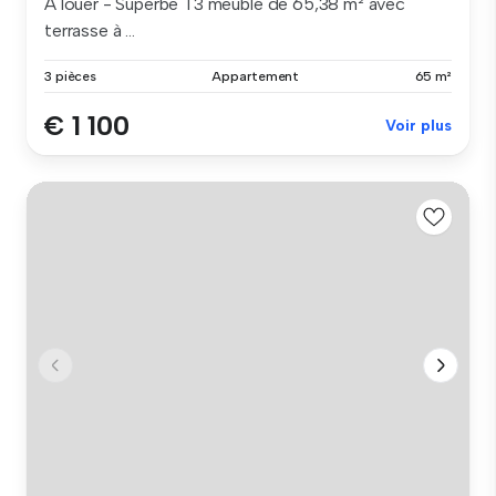
À louer - Superbe T3 meublé de 65,38 m² avec
terrasse à ...
3 pièces
Appartement
65 m²
€ 1 100
Voir plus