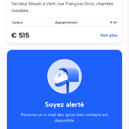
Secteur Moulin à Vent, rue François Gros, chambre
meublée...
1 pièce
Appartement
9 m²
€ 515
Voir plus
Soyez alerté
Recevez un e-mail dès qu'un bien similaire est
disponible.