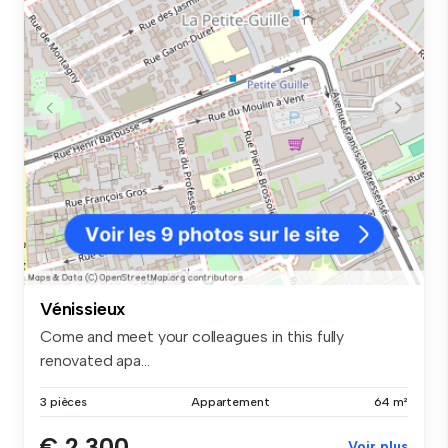
Vénissieux
Come and meet your colleagues in this fully
renovated apa...
3 pièces
Appartement
64 m²
€ 2 300
Voir plus