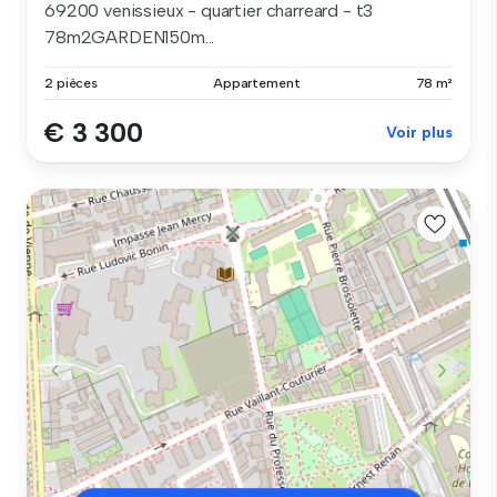
69200 venissieux - quartier charreard - t3
78m2GARDEN150m...
2 pièces
Appartement
78 m²
€ 3 300
Voir plus