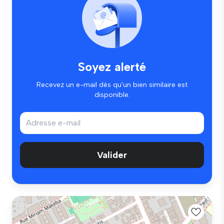
Soyez alerté
Recevez un e-mail dès qu'un bien similaire est
disponible.
Valider