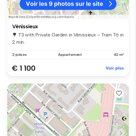
Vénissieux
🌳 T3 with Private Garden in Vénissieux – Tram T6 in
2 min...
2 pièces
Appartement
42 m²
€ 1 100
Voir plus