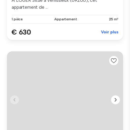
A LOUER Situé à Vénissieux (69200), cet
appartement de ...
1 pièce
Appartement
25 m²
€ 630
Voir plus