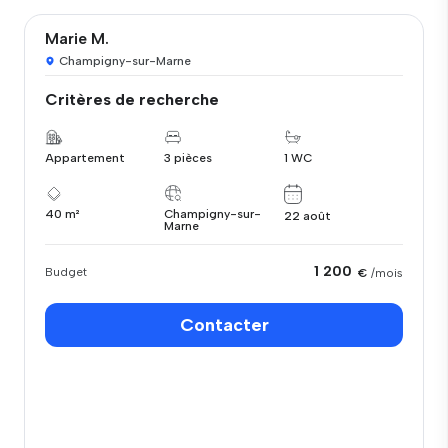
Marie M.
Champigny-sur-Marne
Critères de recherche
Appartement
3 pièces
1 WC
40 m²
Champigny-sur-
22 août
Marne
1 200
Budget
€
/mois
Contacter