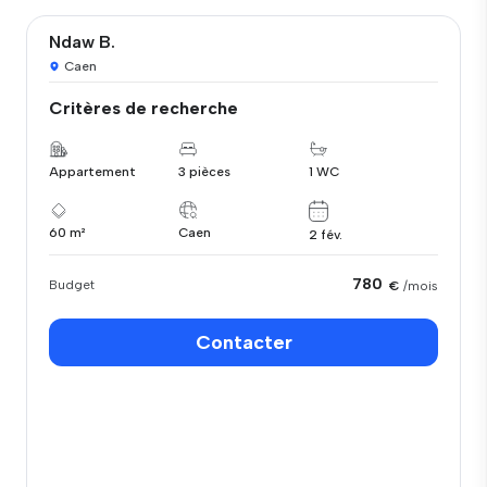
Ndaw B.
Caen
Critères de recherche
Appartement
3 pièces
1 WC
60 m²
Caen
2 fév.
780
Budget
€
/mois
Contacter