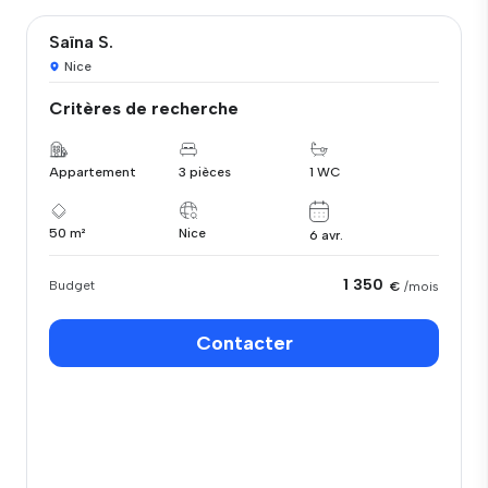
Saïna S.
Nice
Critères de recherche
Appartement
3 pièces
1 WC
50 m²
Nice
6 avr.
1 350
Budget
€
/mois
Contacter