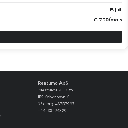
15 juil.
€ 700/mois
Rentumo ApS
Pilestræde 41, 2. th.
1112 København K
N° d'org. 43757997
+441133224329
e