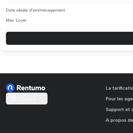
Date idéale d'emménagement
Max. Loyer
La tarificat
Français
Pour les age
Support et 
A propos de