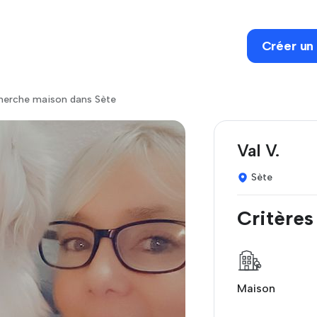
Créer un
herche maison dans Sète
Val V.
Sète
Critères
Maison