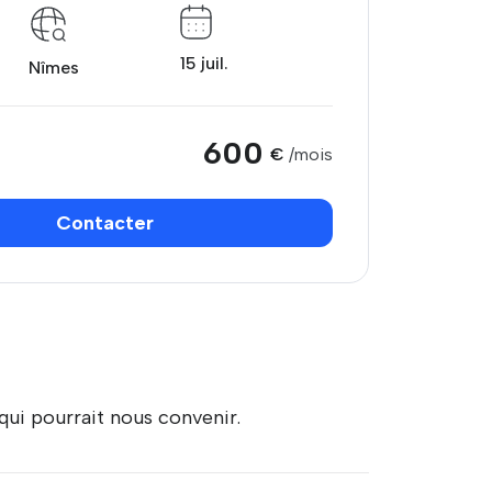
15 juil.
Nîmes
600
€
/mois
Contacter
ui pourrait nous convenir.