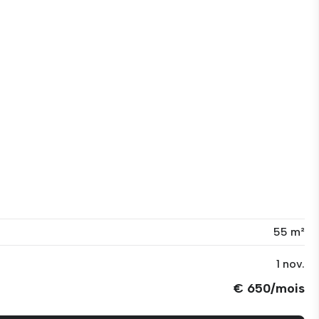
55 m²
1 nov.
€ 650/mois