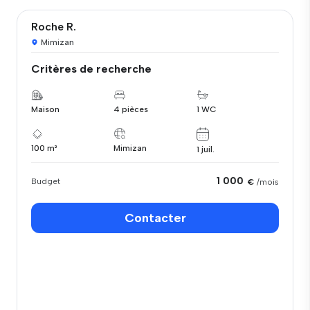
Roche R.
Mimizan
Critères de recherche
Maison
4 pièces
1 WC
100 m²
Mimizan
1 juil.
1 000
Budget
€
/mois
Contacter