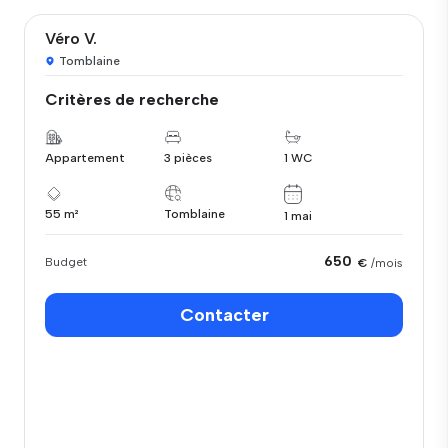
Véro V.
Tomblaine
Critères de recherche
Appartement
3 pièces
1 WC
55 m²
Tomblaine
1 mai
650
Budget
€
/mois
Contacter