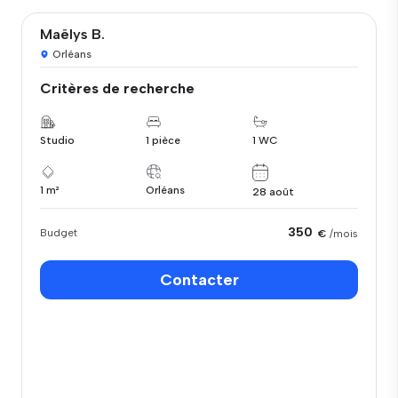
Maëlys B.
Orléans
Critères de recherche
Studio
1 pièce
1 WC
1 m²
Orléans
28 août
350
Budget
€
/mois
Contacter