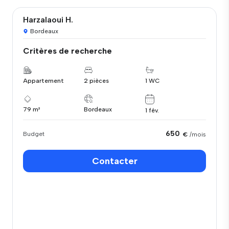
Harzalaoui H.
Bordeaux
Critères de recherche
Appartement
2 pièces
1 WC
79 m²
Bordeaux
1 fév.
650
Budget
€
/mois
Contacter