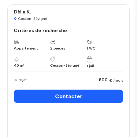
Délia K.
Cesson-Sévigné
Critères de recherche
Appartement
2 pièces
1 WC
40 m²
Cesson-Sévigné
1 juil.
800
Budget
€
/mois
Contacter