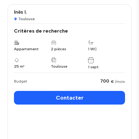
Inès I.
Toulouse
Critères de recherche
Appartement
2 pièces
1 WC
25 m²
Toulouse
1 sept.
700
Budget
€
/mois
Contacter