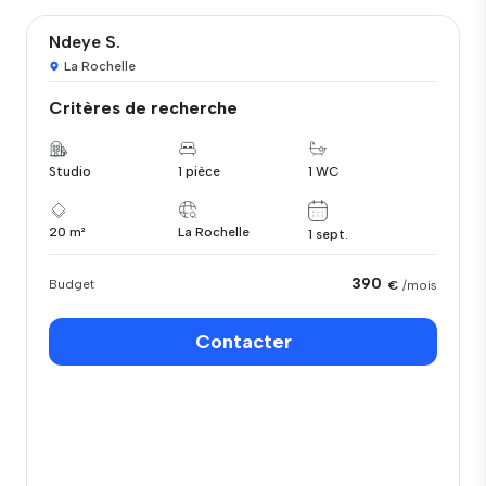
Ndeye S.
La Rochelle
Critères de recherche
Studio
1 pièce
1 WC
20 m²
La Rochelle
1 sept.
390
Budget
€
/mois
Contacter